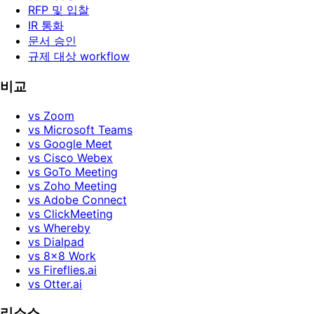
RFP 및 입찰
IR 통화
문서 승인
규제 대상 workflow
비교
vs Zoom
vs Microsoft Teams
vs Google Meet
vs Cisco Webex
vs GoTo Meeting
vs Zoho Meeting
vs Adobe Connect
vs ClickMeeting
vs Whereby
vs Dialpad
vs 8x8 Work
vs Fireflies.ai
vs Otter.ai
리소스