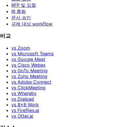
RFP 및 입찰
IR 통화
문서 승인
규제 대상 workflow
비교
vs Zoom
vs Microsoft Teams
vs Google Meet
vs Cisco Webex
vs GoTo Meeting
vs Zoho Meeting
vs Adobe Connect
vs ClickMeeting
vs Whereby
vs Dialpad
vs 8x8 Work
vs Fireflies.ai
vs Otter.ai