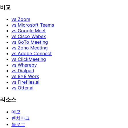
비교
vs Zoom
vs Microsoft Teams
vs Google Meet
vs Cisco Webex
vs GoTo Meeting
vs Zoho Meeting
vs Adobe Connect
vs ClickMeeting
vs Whereby
vs Dialpad
vs 8x8 Work
vs Fireflies.ai
vs Otter.ai
리소스
데모
벤치마크
블로그