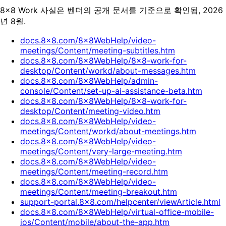
8x8 Work 사실은 벤더의 공개 문서를 기준으로 확인됨, 2026
년 8월.
docs.8x8.com/8x8WebHelp/video-
meetings/Content/meeting-subtitles.htm
docs.8x8.com/8x8WebHelp/8x8-work-for-
desktop/Content/workd/about-messages.htm
docs.8x8.com/8x8WebHelp/admin-
console/Content/set-up-ai-assistance-beta.htm
docs.8x8.com/8x8WebHelp/8x8-work-for-
desktop/Content/meeting-video.htm
docs.8x8.com/8x8WebHelp/video-
meetings/Content/workd/about-meetings.htm
docs.8x8.com/8x8WebHelp/video-
meetings/Content/very-large-meeting.htm
docs.8x8.com/8x8WebHelp/video-
meetings/Content/meeting-record.htm
docs.8x8.com/8x8WebHelp/video-
meetings/Content/meeting-breakout.htm
support-portal.8x8.com/helpcenter/viewArticle.html
docs.8x8.com/8x8WebHelp/virtual-office-mobile-
ios/Content/mobile/about-the-app.htm