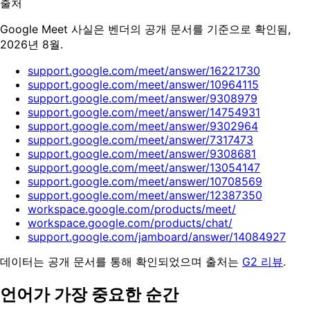
출처
Google Meet 사실은 벤더의 공개 문서를 기준으로 확인됨,
2026년 8월.
support.google.com/meet/answer/16221730
support.google.com/meet/answer/10964115
support.google.com/meet/answer/9308979
support.google.com/meet/answer/14754931
support.google.com/meet/answer/9302964
support.google.com/meet/answer/7317473
support.google.com/meet/answer/9308681
support.google.com/meet/answer/13054147
support.google.com/meet/answer/10708569
support.google.com/meet/answer/12387350
workspace.google.com/products/meet/
workspace.google.com/products/chat/
support.google.com/jamboard/answer/14084927
데이터는 공개 문서를 통해 확인되었으며 출처는
G2 리뷰
.
언어가 가장 중요한 순간