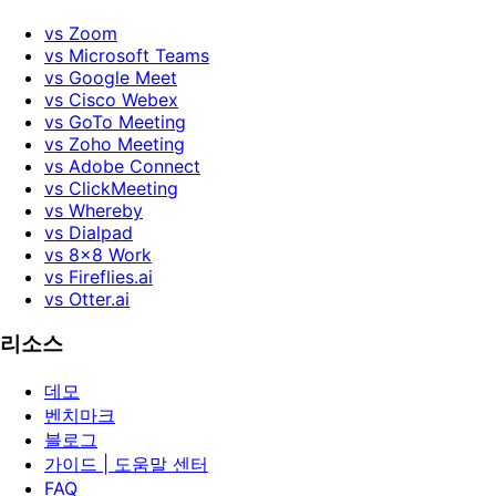
vs Zoom
vs Microsoft Teams
vs Google Meet
vs Cisco Webex
vs GoTo Meeting
vs Zoho Meeting
vs Adobe Connect
vs ClickMeeting
vs Whereby
vs Dialpad
vs 8x8 Work
vs Fireflies.ai
vs Otter.ai
리소스
데모
벤치마크
블로그
가이드 | 도움말 센터
FAQ