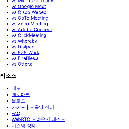
vs Microsoft Teams
vs Google Meet
vs Cisco Webex
vs GoTo Meeting
vs Zoho Meeting
vs Adobe Connect
vs ClickMeeting
vs Whereby
vs Dialpad
vs 8x8 Work
vs Fireflies.ai
vs Otter.ai
리소스
데모
벤치마크
블로그
가이드 | 도움말 센터
FAQ
WebRTC 브라우저 테스트
시스템 상태