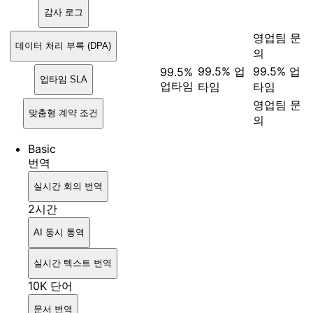
감사 로그
영업팀 문
데이터 처리 부록 (DPA)
의
99.5% 업
99.5% 업
99.5%
업타임 SLA
업타임
타임
타임
영업팀 문
맞춤형 계약 조건
의
Basic
번역
실시간 회의 번역
2시간
AI 동시 통역
실시간 텍스트 번역
10K 단어
문서 번역