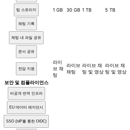
1 GB
30 GB
1 TB
5 TB
팀 스토리지
채팅 기록
채팅 내 파일 공유
문서 공유
라이
라이브
라이브 채
라이브 채
브 채
전담 지원
채팅
팅 및 영상
팅 및 영상
팅
보안 및 컴플라이언스
비공개 번역 인프라
EU 데이터 레지던시
SSO (IdP를 통한 OIDC)