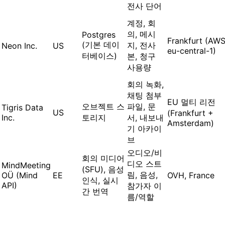
전사 단어
계정, 회
의, 메시
Postgres
Frankfurt (AW
(기본 데이
지, 전사
Neon Inc.
US
eu-central-1)
터베이스)
본, 청구
사용량
회의 녹화,
채팅 첨부
EU 멀티 리전
오브젝트 스
파일, 문
Tigris Data
US
(Frankfurt +
Inc.
토리지
서, 내보내
Amsterdam)
기 아카이
브
오디오/비
회의 미디어
디오 스트
MindMeeting
(SFU), 음성
림, 음성,
OÜ (Mind
EE
OVH, France
인식, 실시
API)
참가자 이
간 번역
름/역할