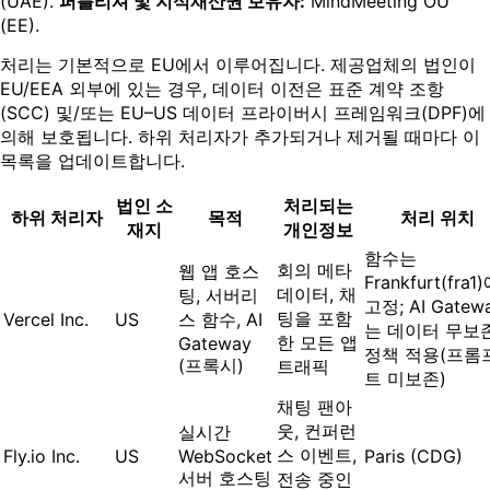
(UAE).
퍼블리셔 및 지식재산권 보유자:
MindMeeting OÜ
(EE).
처리는 기본적으로 EU에서 이루어집니다. 제공업체의 법인이
EU/EEA 외부에 있는 경우, 데이터 이전은 표준 계약 조항
(SCC) 및/또는 EU–US 데이터 프라이버시 프레임워크(DPF)에
의해 보호됩니다. 하위 처리자가 추가되거나 제거될 때마다 이
목록을 업데이트합니다.
법인 소
처리되는
하위 처리자
목적
처리 위치
재지
개인정보
함수는
회의 메타
웹 앱 호스
Frankfurt(fra1
데이터, 채
팅, 서버리
고정; AI Gatew
팅을 포함
Vercel Inc.
US
스 함수, AI
는 데이터 무보
한 모든 앱
Gateway
정책 적용(프롬
(프록시)
트래픽
트 미보존)
채팅 팬아
웃, 컨퍼런
실시간
스 이벤트,
Fly.io Inc.
US
WebSocket
Paris (CDG)
서버 호스팅
전송 중인