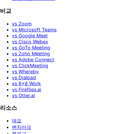
비교
vs Zoom
vs Microsoft Teams
vs Google Meet
vs Cisco Webex
vs GoTo Meeting
vs Zoho Meeting
vs Adobe Connect
vs ClickMeeting
vs Whereby
vs Dialpad
vs 8x8 Work
vs Fireflies.ai
vs Otter.ai
리소스
데모
벤치마크
블로그