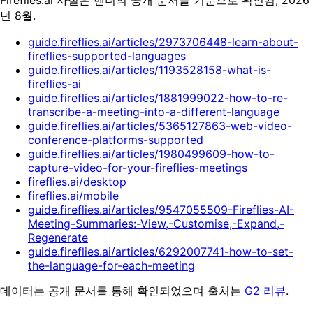
Fireflies.ai 사실은 벤더의 공개 문서를 기준으로 확인됨, 2026
년 8월.
guide.fireflies.ai/articles/2973706448-learn-about-
fireflies-supported-languages
guide.fireflies.ai/articles/1193528158-what-is-
fireflies-ai
guide.fireflies.ai/articles/1881999022-how-to-re-
transcribe-a-meeting-into-a-different-language
guide.fireflies.ai/articles/5365127863-web-video-
conference-platforms-supported
guide.fireflies.ai/articles/1980499609-how-to-
capture-video-for-your-fireflies-meetings
fireflies.ai/desktop
fireflies.ai/mobile
guide.fireflies.ai/articles/9547055509-Fireflies-AI-
Meeting-Summaries:-View,-Customise,-Expand,-
Regenerate
guide.fireflies.ai/articles/6292007741-how-to-set-
the-language-for-each-meeting
데이터는 공개 문서를 통해 확인되었으며 출처는
G2 리뷰
.