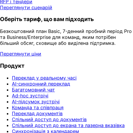
RFP і тендери
Переглянути сценарій
Оберіть тариф, що вам підходить
Безкоштовний план Basic, 7-денний пробний період Pro
та Business/Enterprise для команд, яким потрібен
більший обсяг, сховище або виділена підтримка.
Переглянути ціни
Продукт
Переклад у реальному часі
AI-синхронний переклад
Багатомовний чат
Ad-hoc зустрічі
AI-підсумок зустрічі
Команда та співпраця
Переклад документів
Спільний доступ до документів
Спільний доступ до екрана та лазерна вказівка
Синхронізація з календарем