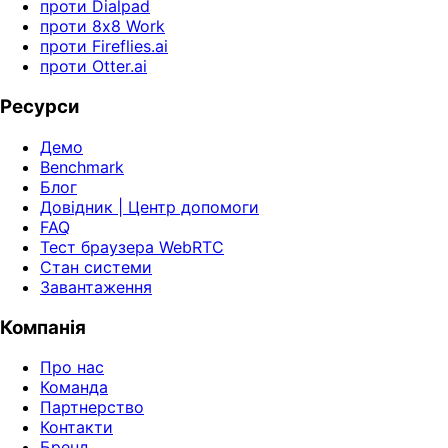
проти Dialpad
проти 8x8 Work
проти Fireflies.ai
проти Otter.ai
Ресурси
Демо
Benchmark
Блог
Довідник | Центр допомоги
FAQ
Тест браузера WebRTC
Стан системи
Завантаження
Компанія
Про нас
Команда
Партнерство
Контакти
Бренд