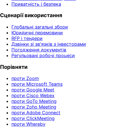
Приватність і безпека
Сценарії використання
Глобальні загальні збори
Юридичні перемовини
RFP і тендери
Дзвінки зі зв'язків з інвесторами
Погодження документів
Регульовані робочі процеси
Порівняти
проти Zoom
проти Microsoft Teams
проти Google Meet
проти Cisco Webex
проти GoTo Meeting
проти Zoho Meeting
проти Adobe Connect
проти ClickMeeting
проти Whereby