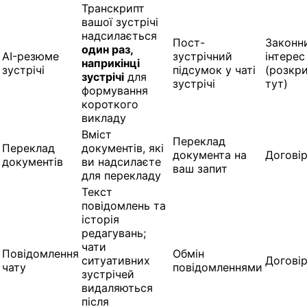
Транскрипт
вашої зустрічі
надсилається
Пост-
Законн
один раз,
AI-резюме
зустрічний
інтерес
наприкінці
зустрічі
підсумок у чаті
(розкр
зустрічі
для
зустрічі
тут)
формування
короткого
викладу
Вміст
Переклад
Переклад
документів, які
документа на
Догові
документів
ви надсилаєте
ваш запит
для перекладу
Текст
повідомлень та
історія
редагувань;
чати
Повідомлення
Обмін
ситуативних
Догові
чату
повідомленнями
зустрічей
видаляються
після