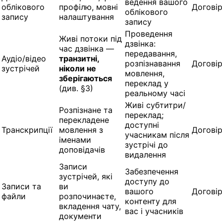
ведення вашого
облікового
профілю, мовні
Догові
облікового
запису
налаштування
запису
Проведення
Живі потоки під
дзвінка:
час дзвінка —
передавання,
Аудіо/відео
транзитні,
розпізнавання
Догові
зустрічей
ніколи не
мовлення,
зберігаються
переклад у
(див. §3)
реальному часі
Живі субтитри/
Розпізнане та
переклад;
перекладене
доступні
Транскрипції
мовлення з
Догові
учасникам після
іменами
зустрічі до
доповідачів
видалення
Записи
Забезпечення
зустрічей, які
доступу до
Записи та
ви
вашого
Догові
файли
розпочинаєте,
контенту для
вкладення чату,
вас і учасників
документи