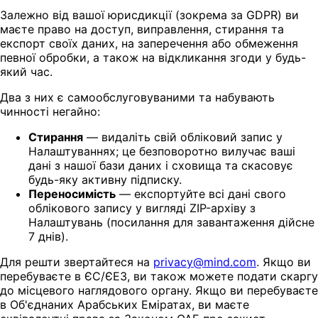
Залежно від вашої юрисдикції (зокрема за GDPR) ви
маєте право на доступ, виправлення, стирання та
експорт своїх даних, на заперечення або обмеження
певної обробки, а також на відкликання згоди у будь-
який час.
Два з них є самообслуговуваними та набувають
чинності негайно:
Стирання
— видаліть свій обліковий запис у
Налаштуваннях; це безповоротно вилучає ваші
дані з нашої бази даних і сховища та скасовує
будь-яку активну підписку.
Переносимість
— експортуйте всі дані свого
облікового запису у вигляді ZIP-архіву з
Налаштувань (посилання для завантаження дійсне
7 днів).
Для решти звертайтеся на
privacy@mind.com
. Якщо ви
перебуваєте в ЄС/ЄЕЗ, ви також можете подати скаргу
до місцевого наглядового органу. Якщо ви перебуваєте
в Об'єднаних Арабських Еміратах, ви маєте