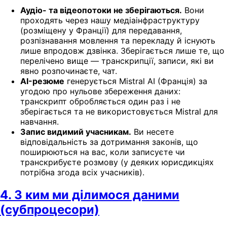
Аудіо- та відеопотоки не зберігаються.
Вони
проходять через нашу медіаінфраструктуру
(розміщену у Франції) для передавання,
розпізнавання мовлення та перекладу й існують
лише впродовж дзвінка. Зберігається лише те, що
перелічено вище — транскрипції, записи, які ви
явно розпочинаєте, чат.
AI-резюме
генерується Mistral AI (Франція) за
угодою про нульове збереження даних:
транскрипт обробляється один раз і не
зберігається та не використовується Mistral для
навчання.
Запис видимий учасникам.
Ви несете
відповідальність за дотримання законів, що
поширюються на вас, коли записуєте чи
транскрибуєте розмову (у деяких юрисдикціях
потрібна згода всіх учасників).
4. З ким ми ділимося даними
(субпроцесори)