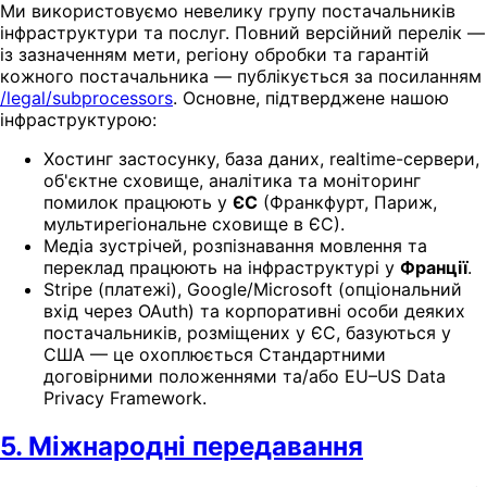
Ми використовуємо невелику групу постачальників
інфраструктури та послуг. Повний версійний перелік —
із зазначенням мети, регіону обробки та гарантій
кожного постачальника — публікується за посиланням
/legal/subprocessors
. Основне, підтверджене нашою
інфраструктурою:
Хостинг застосунку, база даних, realtime-сервери,
об'єктне сховище, аналітика та моніторинг
помилок працюють у
ЄС
(Франкфурт, Париж,
мультирегіональне сховище в ЄС).
Медіа зустрічей, розпізнавання мовлення та
переклад працюють на інфраструктурі у
Франції
.
Stripe (платежі), Google/Microsoft (опціональний
вхід через OAuth) та корпоративні особи деяких
постачальників, розміщених у ЄС, базуються у
США — це охоплюється Стандартними
договірними положеннями та/або EU–US Data
Privacy Framework.
5. Міжнародні передавання