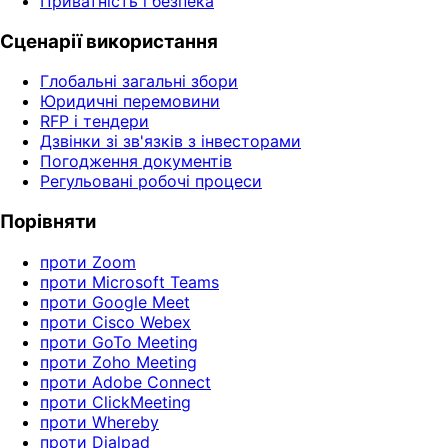
Приватність і безпека
Сценарії використання
Глобальні загальні збори
Юридичні перемовини
RFP і тендери
Дзвінки зі зв'язків з інвесторами
Погодження документів
Регульовані робочі процеси
Порівняти
проти Zoom
проти Microsoft Teams
проти Google Meet
проти Cisco Webex
проти GoTo Meeting
проти Zoho Meeting
проти Adobe Connect
проти ClickMeeting
проти Whereby
проти Dialpad