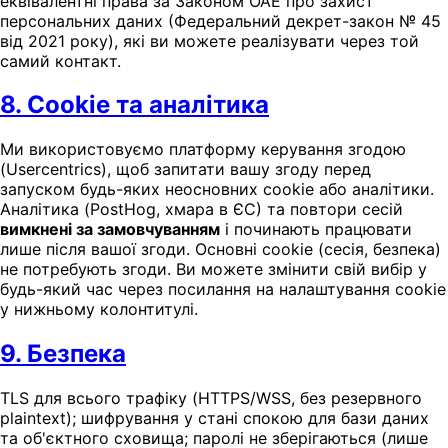
еквівалентні права за Законом ОАЕ про захист
персональних даних (Федеральний декрет-закон № 45
від 2021 року), які ви можете реалізувати через той
самий контакт.
8. Cookie та аналітика
Ми використовуємо платформу керування згодою
(Usercentrics), щоб запитати вашу згоду перед
запуском будь-яких неосновних cookie або аналітики.
Аналітика (PostHog, хмара в ЄС) та повтори сесій
вимкнені за замовчуванням
і починають працювати
лише після вашої згоди. Основні cookie (сесія, безпека)
не потребують згоди. Ви можете змінити свій вибір у
будь-який час через посилання на налаштування cookie
у нижньому колонтитулі.
9. Безпека
TLS для всього трафіку (HTTPS/WSS, без резервного
plaintext); шифрування у стані спокою для бази даних
та об'єктного сховища; паролі не зберігаються (лише