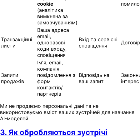
cookie
помило
(аналітика
вимкнена за
замовчуванням)
Ваша адреса
email,
Транзакційні
Вхід та сервісні
одноразові
Догові
листи
сповіщення
коди входу,
сповіщення
Ім'я, email,
компанія,
Запити
повідомлення з
Відповідь на
Законн
продажів
форм
ваш запит
інтерес
контактів/
партнерів
Ми не продаємо персональні дані та не
використовуємо вміст ваших зустрічей для навчання
AI-моделей.
3. Як обробляються зустрічі