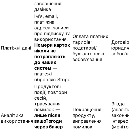
завершення
дзвінка
Ім'я, email,
платіжна
адреса, записи
про підписку та
Оплата платних
використання.
тарифів;
Договір
Номери карток
Платіжні дані
податкові/
юридич
ніколи не
бухгалтерські
зобов'я
потрапляють
зобов'язання
до наших
систем
—
платежі
обробляє Stripe
Продуктові
події, повтори
сесій,
трасування
Згода
помилок —
Покращення
(аналіт
Аналітика
лише після
продукту,
законн
використання
вашої згоди
виправлення
інтерес
через банер
помилок
(моніт