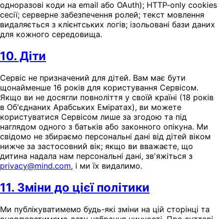
одноразові коди на email або OAuth); HTTP-only cookies
сесії; серверне забезпечення ролей; текст мовлення
видаляється з клієнтських логів; ізольовані бази даних
для кожного середовища.
10. Діти
Сервіс не призначений для дітей. Вам має бути
щонайменше 16 років для користування Сервісом.
Якщо ви не досягли повноліття у своїй країні (18 років
в Об'єднаних Арабських Еміратах), ви можете
користуватися Сервісом лише за згодою та під
наглядом одного з батьків або законного опікуна. Ми
свідомо не збираємо персональні дані від дітей віком
нижче за застосовний вік; якщо ви вважаєте, що
дитина надала нам персональні дані, зв'яжіться з
privacy@mind.com
, і ми їх видалимо.
11. Зміни до цієї політики
Ми публікуватимемо будь-які зміни на цій сторінці та
оновлюватимемо дату набрання чинності. Про суттєві