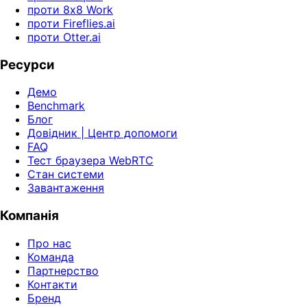
проти 8x8 Work
проти Fireflies.ai
проти Otter.ai
Ресурси
Демо
Benchmark
Блог
Довідник | Центр допомоги
FAQ
Тест браузера WebRTC
Стан системи
Завантаження
Компанія
Про нас
Команда
Партнерство
Контакти
Бренд