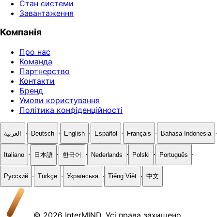
Стан системи
Завантаження
Компанія
Про нас
Команда
Партнерство
Контакти
Бренд
Умови користування
Політика конфіденційності
·
·
·
·
·
·
العربية
Deutsch
English
Español
Français
Bahasa Indonesia
·
·
·
·
·
·
Italiano
日本語
한국어
Nederlands
Polski
Português
·
·
·
·
Русский
Türkçe
Українська
Tiếng Việt
中文
© 2026 InterMIND. Усі права захищено.