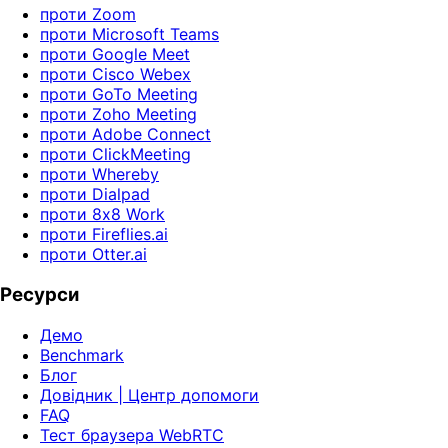
проти Zoom
проти Microsoft Teams
проти Google Meet
проти Cisco Webex
проти GoTo Meeting
проти Zoho Meeting
проти Adobe Connect
проти ClickMeeting
проти Whereby
проти Dialpad
проти 8x8 Work
проти Fireflies.ai
проти Otter.ai
Ресурси
Демо
Benchmark
Блог
Довідник | Центр допомоги
FAQ
Тест браузера WebRTC