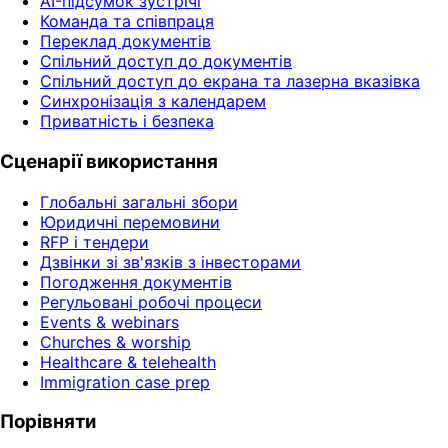
AI-підсумок зустрічі
Команда та співпраця
Переклад документів
Спільний доступ до документів
Спільний доступ до екрана та лазерна вказівка
Синхронізація з календарем
Приватність і безпека
Сценарії використання
Глобальні загальні збори
Юридичні перемовини
RFP і тендери
Дзвінки зі зв'язків з інвесторами
Погодження документів
Регульовані робочі процеси
Events & webinars
Churches & worship
Healthcare & telehealth
Immigration case prep
Порівняти