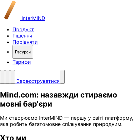
InterMIND
Продукт
Рішення
Порівняти
Ресурси
Тарифи
Зареєструватися
Mind.com: назавжди стираємо
мовні бар'єри
Ми створюємо InterMIND — першу у світі платформу,
яка робить багатомовне спілкування природним.
Хто ми