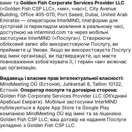
вами та
Golden Fish Corporate Services Provider LLC
(«Golden Fish CSP LLC», «ми», «нас»), City Avenue
Building, Office 405-070, Port Saeed, Dubai, United Arab
Emirates — оператором InterMIND, платформи для
зустрічей із перекладом мовлення в реальному часі,
доступною на intermind.com та через мобільні
застосунки InterMIND («Послуга»). Створюючи
обліковий запис або використовуючи Послугу, ви
приймаєте ці Умови. Якщо ви використовуєте Послугу
від імені організації, ви підтверджуєте, що маєте
повноваження зобов'язувати її, і термін «ви» включає
цю організацію.
Видавець і власник прав інтелектуальної власності:
MindMeeting OÜ (Естонія), Juhkentali 8, Tallinn 10132,
Естонія.
Оператор послуги та договірна сторона:
Golden Fish Corporate Services Provider LLC (Об'єднані
Арабські Емірати). Мобільні застосунки InterMIND
публікуються в Apple App Store та Google Play
компанією MindMeeting OÜ від імені та за ліцензією
Golden Fish CSP LLC; ваш договір на надання Послуги
укладено з Golden Fish CSP LLC.