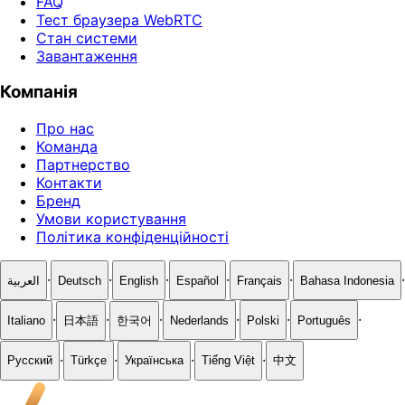
FAQ
Тест браузера WebRTC
Стан системи
Завантаження
Компанія
Про нас
Команда
Партнерство
Контакти
Бренд
Умови користування
Політика конфіденційності
·
·
·
·
·
·
العربية
Deutsch
English
Español
Français
Bahasa Indonesia
·
·
·
·
·
·
Italiano
日本語
한국어
Nederlands
Polski
Português
·
·
·
·
Русский
Türkçe
Українська
Tiếng Việt
中文