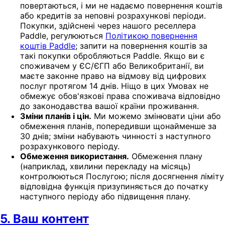
повертаються, і ми не надаємо повернення коштів
або кредитів за неповні розрахункові періоди.
Покупки, здійснені через нашого реселлера
Paddle, регулюються
Політикою повернення
коштів Paddle
; запити на повернення коштів за
такі покупки обробляються Paddle. Якщо ви є
споживачем у ЄС/ЄГП або Великобританії, ви
маєте законне право на відмову від цифрових
послуг протягом 14 днів. Ніщо в цих Умовах не
обмежує обов'язкові права споживача відповідно
до законодавства вашої країни проживання.
Зміни планів і цін.
Ми можемо змінювати ціни або
обмеження планів, попередивши щонайменше за
30 днів; зміни набувають чинності з наступного
розрахункового періоду.
Обмеження використання.
Обмеження плану
(наприклад, хвилини перекладу на місяць)
контролюються Послугою; після досягнення ліміту
відповідна функція призупиняється до початку
наступного періоду або підвищення плану.
5. Ваш контент