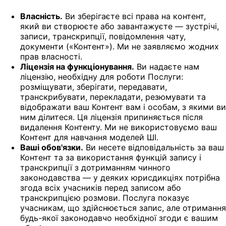
Власність.
Ви зберігаєте всі права на контент,
який ви створюєте або завантажуєте — зустрічі,
записи, транскрипції, повідомлення чату,
документи («Контент»). Ми не заявляємо жодних
прав власності.
Ліцензія на функціонування.
Ви надаєте нам
ліцензію, необхідну для роботи Послуги:
розміщувати, зберігати, передавати,
транскрибувати, перекладати, резюмувати та
відображати ваш Контент вам і особам, з якими ви
ним ділитеся. Ця ліцензія припиняється після
видалення Контенту. Ми не використовуємо ваш
Контент для навчання моделей ШІ.
Ваші обов'язки.
Ви несете відповідальність за ваш
Контент та за використання функцій запису і
транскрипції з дотриманням чинного
законодавства — у деяких юрисдикціях потрібна
згода всіх учасників перед записом або
транскрипцією розмови. Послуга показує
учасникам, що здійснюється запис, але отримання
будь-якої законодавчо необхідної згоди є вашим