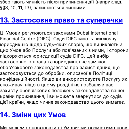
зберігають чинність після припинення дії (наприклад,
§§8, 10, 11, 13), залишаються чинними.
13. Застосовне право та суперечки
Ці Умови регулюються законами Dubai International
Financial Centre (DIFC). Суди DIFC мають виключну
юрисдикцію щодо будь-яких спорів, що виникають з
цих Умов або Послуги або пов'язаних з ними, і сторони
підкоряються юрисдикції судів DIFC. Цей вибір
застосовного права та юрисдикції не замінює
обов'язкового законодавства про захист даних, що
застосовується до обробки, описаної в Політиці
конфіденційності. Якщо ви використовуєте Послугу як
споживач, ніщо в цьому розділі не позбавляє вас
захисту обов'язкових положень законодавства вашої
країни проживання, і ви можете звернутися до судів
цієї країни, якщо чинне законодавство цього вимагає.
14. Зміни цих Умов
Ми можемо оновлювати ці Умови; ми розмістимо нову