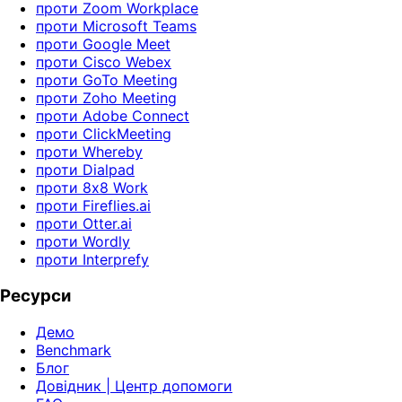
проти Zoom Workplace
проти Microsoft Teams
проти Google Meet
проти Cisco Webex
проти GoTo Meeting
проти Zoho Meeting
проти Adobe Connect
проти ClickMeeting
проти Whereby
проти Dialpad
проти 8x8 Work
проти Fireflies.ai
проти Otter.ai
проти Wordly
проти Interprefy
Ресурси
Демо
Benchmark
Блог
Довідник | Центр допомоги