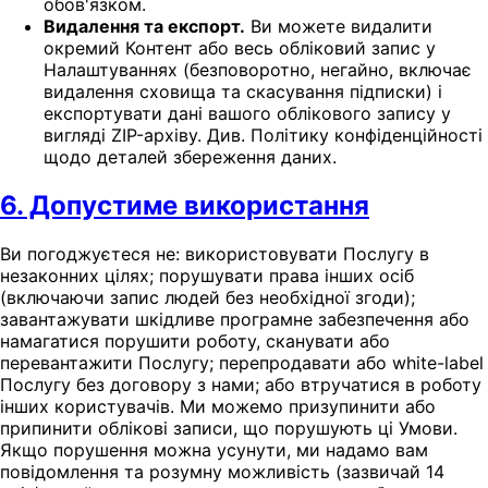
обов'язком.
Видалення та експорт.
Ви можете видалити
окремий Контент або весь обліковий запис у
Налаштуваннях (безповоротно, негайно, включає
видалення сховища та скасування підписки) і
експортувати дані вашого облікового запису у
вигляді ZIP-архіву. Див. Політику конфіденційності
щодо деталей збереження даних.
6. Допустиме використання
Ви погоджуєтеся не: використовувати Послугу в
незаконних цілях; порушувати права інших осіб
(включаючи запис людей без необхідної згоди);
завантажувати шкідливе програмне забезпечення або
намагатися порушити роботу, сканувати або
перевантажити Послугу; перепродавати або white-label
Послугу без договору з нами; або втручатися в роботу
інших користувачів. Ми можемо призупинити або
припинити облікові записи, що порушують ці Умови.
Якщо порушення можна усунути, ми надамо вам
повідомлення та розумну можливість (зазвичай 14