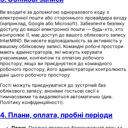
Ви входите за допомогою одноразового коду з
електронної пошти або стороннього провайдера входу
(наприклад, Google або Microsoft). Забезпечте безпеку
доступу до вашої електронної пошти — будь-хто, хто
контролює її, має доступ до вашого облікового запису
InterMIND. Ви несете відповідальність за активність у
вашому обліковому записі. Командні робочі простори
мають адміністраторів, які можуть керувати
учасниками, контентом та оплатою робочого
простору; якщо ви приєднуєтеся до командного
робочого простору, його адміністратори контролюють
дані цього робочого простору.
Гості можуть приєднуватися до зустрічей без
облікового запису; анонімні гостьові сесії є
тимчасовими та видаляються автоматично (див.
Політику конфіденційності).
4. Плани, оплата, пробні періоди
Плани.
Послуга пропонує безкоштовний план та