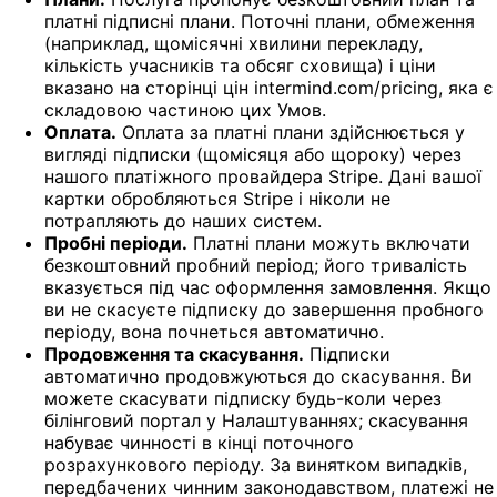
платні підписні плани. Поточні плани, обмеження
(наприклад, щомісячні хвилини перекладу,
кількість учасників та обсяг сховища) і ціни
вказано на сторінці цін intermind.com/pricing, яка є
складовою частиною цих Умов.
Оплата.
Оплата за платні плани здійснюється у
вигляді підписки (щомісяця або щороку) через
нашого платіжного провайдера Stripe. Дані вашої
картки обробляються Stripe і ніколи не
потрапляють до наших систем.
Пробні періоди.
Платні плани можуть включати
безкоштовний пробний період; його тривалість
вказується під час оформлення замовлення. Якщо
ви не скасуєте підписку до завершення пробного
періоду, вона почнеться автоматично.
Продовження та скасування.
Підписки
автоматично продовжуються до скасування. Ви
можете скасувати підписку будь-коли через
білінговий портал у Налаштуваннях; скасування
набуває чинності в кінці поточного
розрахункового періоду. За винятком випадків,
передбачених чинним законодавством, платежі не