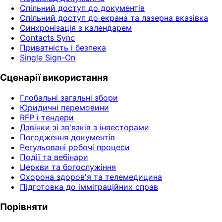
Спільний доступ до документів
Спільний доступ до екрана та лазерна вказівка
Синхронізація з календарем
Contacts Sync
Приватність і безпека
Single Sign-On
Сценарії використання
Глобальні загальні збори
Юридичні перемовини
RFP і тендери
Дзвінки зі зв'язків з інвесторами
Погодження документів
Регульовані робочі процеси
Події та вебінари
Церкви та богослужіння
Охорона здоров'я та телемедицина
Підготовка до імміграційних справ
Порівняти