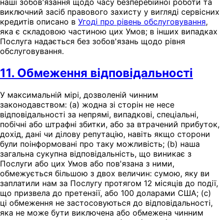
наші зобов'язання щодо часу безперебійної роботи та
виключний засіб правового захисту у вигляді сервісних
кредитів описано в
Угоді про рівень обслуговування
,
яка є складовою частиною цих Умов; в інших випадках
Послуга надається без зобов'язань щодо рівня
обслуговування.
11. Обмеження відповідальності
У максимальній мірі, дозволеній чинним
законодавством: (a) жодна зі сторін не несе
відповідальності за непрямі, випадкові, спеціальні,
побічні або штрафні збитки, або за втрачений прибуток,
дохід, дані чи ділову репутацію, навіть якщо сторони
були поінформовані про таку можливість; (b) наша
загальна сукупна відповідальність, що виникає з
Послуги або цих Умов або пов'язана з ними,
обмежується більшою з двох величин: сумою, яку ви
заплатили нам за Послугу протягом 12 місяців до події,
що призвела до претензії, або 100 доларами США; (c)
ці обмеження не застосовуються до відповідальності,
яка не може бути виключена або обмежена чинним