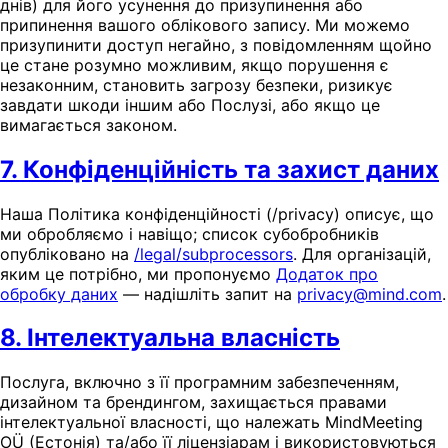
днів) для його усунення до призупинення або
припинення вашого облікового запису. Ми можемо
призупинити доступ негайно, з повідомленням щойно
це стане розумно можливим, якщо порушення є
незаконним, становить загрозу безпеки, ризикує
завдати шкоди іншим або Послузі, або якщо це
вимагається законом.
7. Конфіденційність та захист даних
Наша Політика конфіденційності (/privacy) описує, що
ми обробляємо і навіщо; список субобробників
опубліковано на
/legal/subprocessors
. Для організацій,
яким це потрібно, ми пропонуємо
Додаток про
обробку даних
— надішліть запит на
privacy@mind.com
.
8. Інтелектуальна власність
Послуга, включно з її програмним забезпеченням,
дизайном та брендингом, захищається правами
інтелектуальної власності, що належать MindMeeting
OÜ (Естонія) та/або її ліцензіарам і використовуються