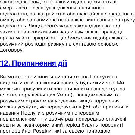
законодавством, включаючи відповідальність за
смерть або тілесні ушкодження, спричинені
недбалістю, за шахрайство або шахрайське введення в
оману, або за навмисне неналежне виконання або грубу
недбалість. Якщо обов'язкове законодавство про
захист прав споживачів надає вам більші права, ці
права мають пріоритет. Ці обмеження відображають
розумний розподіл ризику і є суттєвою основою
договору.
12. Припинення дії
Ви можете припинити використання Послуги та
видалити свій обліковий запис у будь-який час. Ми
можемо призупинити або припинити ваш доступ за
істотне порушення цих Умов (з повідомленням та
розумним строком на усунення, якщо порушення
можна усунути, як передбачено в §6), або припинити
надання Послуги з розумним попереднім
повідомленням — у цьому разі попередньо оплачені
кошти за невикористаний період будуть повернуті
пропорційно. Розділи, які за своєю природою