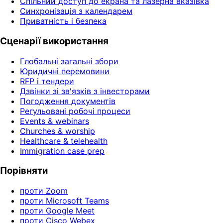
Спільний доступ до екрана та лазерна вказівка
Синхронізація з календарем
Приватність і безпека
Сценарії використання
Глобальні загальні збори
Юридичні перемовини
RFP і тендери
Дзвінки зі зв'язків з інвесторами
Погодження документів
Регульовані робочі процеси
Events & webinars
Churches & worship
Healthcare & telehealth
Immigration case prep
Порівняти
проти Zoom
проти Microsoft Teams
проти Google Meet
проти Cisco Webex