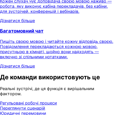
Кожен слухач чує доповідача своєю мовою наживо —
робота, яку виконує кабіна перекладачів, без кабіни,
для зустрічей, конференцій і вебінарів.
Дізнатися більше
Багатомовний чат
Пишіть своєю мовою і читайте кожну відповідь своєю.
Повідомлення перекладаються кожною мовою,
присутньою в кімнаті, щойно вони надходять —
включно зі спільними нотатками.
Дізнатися більше
Де команди використовують це
Реальні зустрічі, де ця функція є вирішальним
фактором.
Регульовані робочі процеси
Переглянути сценарій
Юридичні перемовини