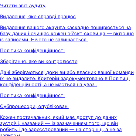
Читати звіт аудиту
Видалення, яке справді працює
Видалення вашого акаунта каскадно поширюється на
базу даних і очищає кожен об'єкт сховища — включно
із записами. Нічого не залишається.
Політика конфіденційності
Зберігання, яке ви контролюєте
Дані зберігаються, доки ви або власник вашої команди
їх не видалите. Критерій задокументовано в Політиці
конфіденційності, а не мається на увазі.
Політика конфіденційності
Субпроцесори, опубліковані
Кожен постачальник, який має доступ до даних
зустрічі, названий — із зазначенням того, що він
робить і де зареєстрований — на сторінці, а не за
запитом.