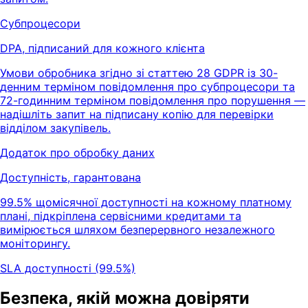
Субпроцесори
DPA, підписаний для кожного клієнта
Умови обробника згідно зі статтею 28 GDPR із 30-
денним терміном повідомлення про субпроцесори та
72-годинним терміном повідомлення про порушення —
надішліть запит на підписану копію для перевірки
відділом закупівель.
Додаток про обробку даних
Доступність, гарантована
99.5% щомісячної доступності на кожному платному
плані, підкріплена сервісними кредитами та
вимірюється шляхом безперервного незалежного
моніторингу.
SLA доступності (99.5%)
Безпека, якій можна довіряти