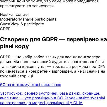
зустрічі. Контролюйте, хто саме може приєднатися,
презентувати та записувати.
Host
Full control
Moderator
Manage participants
Guest
View & participate
GDPR
Створено для GDPR — перевірено на
рівні коду
GDPR — це набір зобов'язань для вас як контролера
даних. Ми провели повний аудит власної кодової бази
та закрили кожен пункт — тож ваша розмова про DPA
починається з конкретних відповідей, а не зі значка на
головній сторінці.
ЄС на кожному етапі виконання
Застосунок, сервер зустрічей, база даних, сховище,
аналітика — усе розміщено в ЄС. Жоден вміст зустрічі
не потрапляє до моделі, розміщеної у США.