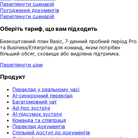
Переглянути сценарій
Погодження документів
Переглянути сценарій
Оберіть тариф, що вам підходить
Безкоштовний план Basic, 7-денний пробний період Pro
та Business/Enterprise для команд, яким потрібен
більший обсяг, сховище або виділена підтримка.
Переглянути ціни
Продукт
Переклад у реальному часі
AI-синхронний переклад
Багатомовний чат
Ad-hoc зустрічі
AI-підсумок зустрічі
Команда та співпраця
Переклад документів
Спільний доступ до документів