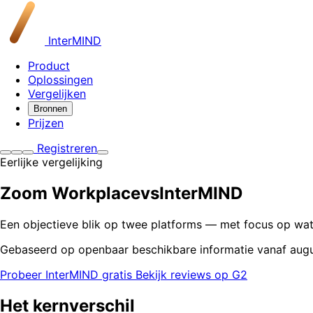
InterMIND
Product
Oplossingen
Vergelijken
Bronnen
Prijzen
Registreren
Eerlijke vergelijking
Zoom Workplace
vs
InterMIND
Een objectieve blik op twee platforms — met focus op wat
Gebaseerd op openbaar beschikbare informatie vanaf aug
Probeer InterMIND gratis
Bekijk reviews op G2
Het kernverschil