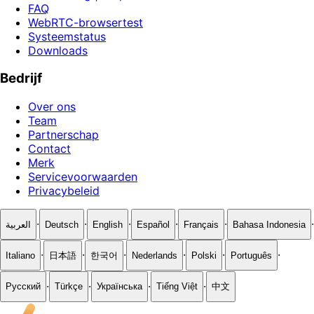
FAQ
WebRTC-browsertest
Systeemstatus
Downloads
Bedrijf
Over ons
Team
Partnerschap
Contact
Merk
Servicevoorwaarden
Privacybeleid
·
·
·
·
·
·
العربية
Deutsch
English
Español
Français
Bahasa Indonesia
·
·
·
·
·
·
Italiano
日本語
한국어
Nederlands
Polski
Português
·
·
·
·
Русский
Türkçe
Українська
Tiếng Việt
中文