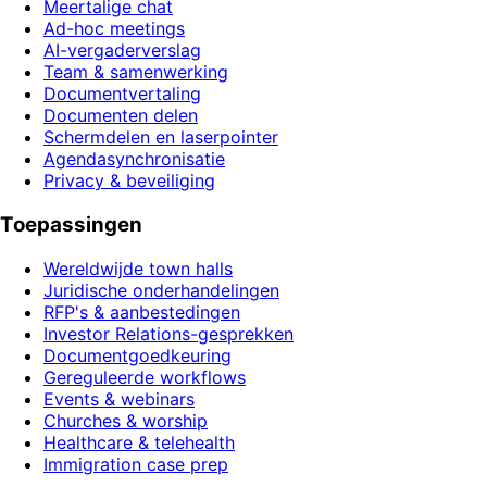
Meertalige chat
Ad-hoc meetings
AI-vergaderverslag
Team & samenwerking
Documentvertaling
Documenten delen
Schermdelen en laserpointer
Agendasynchronisatie
Privacy & beveiliging
Toepassingen
Wereldwijde town halls
Juridische onderhandelingen
RFP's & aanbestedingen
Investor Relations-gesprekken
Documentgoedkeuring
Gereguleerde workflows
Events & webinars
Churches & worship
Healthcare & telehealth
Immigration case prep