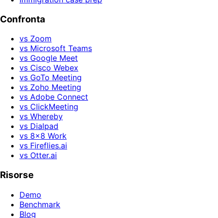
Confronta
vs Zoom
vs Microsoft Teams
vs Google Meet
vs Cisco Webex
vs GoTo Meeting
vs Zoho Meeting
vs Adobe Connect
vs ClickMeeting
vs Whereby
vs Dialpad
vs 8x8 Work
vs Fireflies.ai
vs Otter.ai
Risorse
Demo
Benchmark
Blog