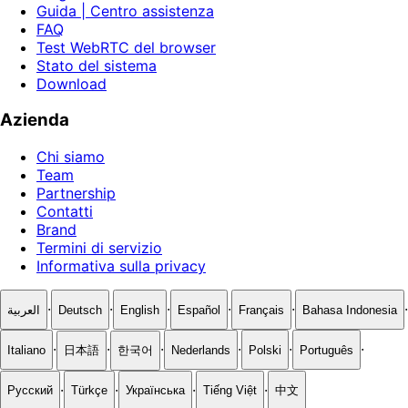
Guida | Centro assistenza
FAQ
Test WebRTC del browser
Stato del sistema
Download
Azienda
Chi siamo
Team
Partnership
Contatti
Brand
Termini di servizio
Informativa sulla privacy
·
·
·
·
·
·
العربية
Deutsch
English
Español
Français
Bahasa Indonesia
·
·
·
·
·
·
Italiano
日本語
한국어
Nederlands
Polski
Português
·
·
·
·
Русский
Türkçe
Українська
Tiếng Việt
中文