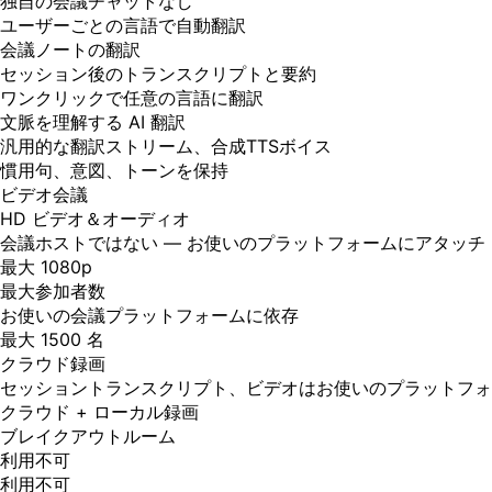
独自の会議チャットなし
ユーザーごとの言語で自動翻訳
会議ノートの翻訳
セッション後のトランスクリプトと要約
ワンクリックで任意の言語に翻訳
文脈を理解する AI 翻訳
汎用的な翻訳ストリーム、合成TTSボイス
慣用句、意図、トーンを保持
ビデオ会議
HD ビデオ＆オーディオ
会議ホストではない — お使いのプラットフォームにアタッチ
最大 1080p
最大参加者数
お使いの会議プラットフォームに依存
最大 1500 名
クラウド録画
セッショントランスクリプト、ビデオはお使いのプラットフォ
クラウド + ローカル録画
ブレイクアウトルーム
利用不可
利用不可