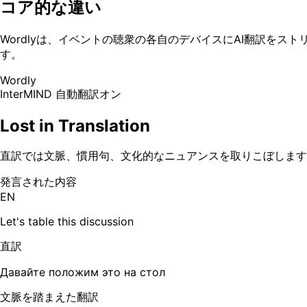
コア的な違い
Wordlyは、イベントの聴衆の各自のデバイスにAI翻訳をス
す。
Wordly
InterMIND
自動翻訳オン
Lost in Translation
直訳では文脈、慣用句、文化的なニュアンスを取りこぼします
発言された内容
EN
Let's table this discussion
直訳
Давайте положим это на стол
文脈を踏まえた翻訳