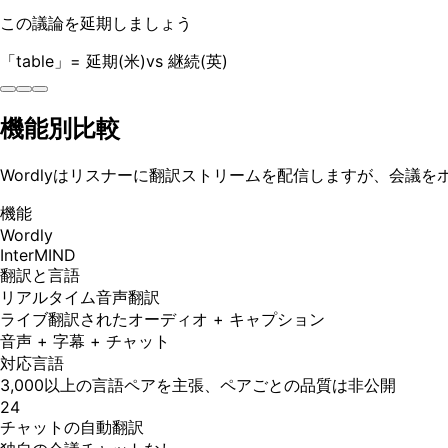
この議論を延期しましょう
「table」= 延期(米)vs 継続(英)
機能別比較
Wordlyはリスナーに翻訳ストリームを配信しますが、会議
機能
Wordly
InterMIND
翻訳と言語
リアルタイム音声翻訳
ライブ翻訳されたオーディオ + キャプション
音声 + 字幕 + チャット
対応言語
3,000以上の言語ペアを主張、ペアごとの品質は非公開
24
チャットの自動翻訳