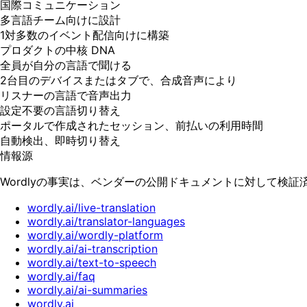
国際コミュニケーション
多言語チーム向けに設計
1対多数のイベント配信向けに構築
プロダクトの中核 DNA
全員が自分の言語で聞ける
2台目のデバイスまたはタブで、合成音声により
リスナーの言語で音声出力
設定不要の言語切り替え
ポータルで作成されたセッション、前払いの利用時間
自動検出、即時切り替え
情報源
Wordlyの事実は、ベンダーの公開ドキュメントに対して検証済
wordly.ai/live-translation
wordly.ai/translator-languages
wordly.ai/wordly-platform
wordly.ai/ai-transcription
wordly.ai/text-to-speech
wordly.ai/faq
wordly.ai/ai-summaries
wordly.ai