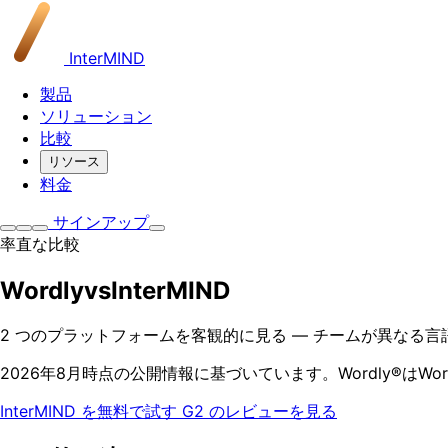
InterMIND
製品
ソリューション
比較
リソース
料金
サインアップ
率直な比較
Wordly
vs
InterMIND
2 つのプラットフォームを客観的に見る — チームが異なる
2026年8月時点の公開情報に基づいています。Wordly®はWordl
InterMIND を無料で試す
G2 のレビューを見る