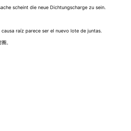
ache scheint die neue Dichtungscharge zu sein.
causa raíz parece ser el nuevo lote de juntas.
密封圈。
isolve la discussione.
ontrol, Veeva o IQVIA SmartSolve. Poi 8 responsabili quali
t record in una sola lingua e nessuno è sicuro che tutti l'ab
sione — PDF, DOCX, PPTX, XLSX, DOC