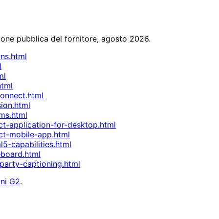
ione pubblica del fornitore, agosto 2026.
ns.html
l
ml
html
onnect.html
ion.html
ms.html
-application-for-desktop.html
t-mobile-app.html
-capabilities.html
board.html
party-captioning.html
ni G2
.