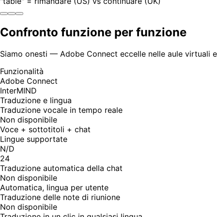
"table" = rimandare (US) vs continuare (UK)
Confronto funzione per funzione
Siamo onesti — Adobe Connect eccelle nelle aule virtuali 
Funzionalità
Adobe Connect
InterMIND
Traduzione e lingua
Traduzione vocale in tempo reale
Non disponibile
Voce + sottotitoli + chat
Lingue supportate
N/D
24
Traduzione automatica della chat
Non disponibile
Automatica, lingua per utente
Traduzione delle note di riunione
Non disponibile
Traduzione in un clic in qualsiasi lingua