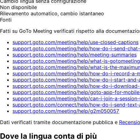
Cambio lingua senza configurazione
Non disponibile
Rilevamento automatico, cambio istantaneo
Fonti
Fatti su GoTo Meeting verificati rispetto alla documentazio
support.goto.com/meeting/help/use-closed-captions
support.goto.com/meeting/help/how-do-i-send-chat
support.goto.com/meeting/help/meeting-summaries
support.goto.com/meeting/help/what-is-gotomeetin
support.goto.com/meeting/help/what-is-the-maximu
support.goto.com/meeting/help/how-do-i-record-a-
support.goto.com/meeting/help/how-do-i-start-and-
support.goto.com/meeting/help/how-do-i-download-a
support.goto.com/meeting/help/goto-app-for-mobile
support.goto.com/meeting/help/can-i-join-a-sessio
support.goto.com/connect/help/how-do-i-send-text
support.goto.com/meeting/help/g2m050057
Dati verificati tramite documentazione pubblica e
Recensio
Dove la lingua conta di più