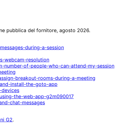
ne pubblica del fornitore, agosto 2026.
-messages-during-a-session
gs-webcam-resolution
m-number-of-people-who-can-attend-my-session
meeting
assign-breakout-rooms-during-a-meeting
nd-install-the-goto-app
-devices
n-using-the-web-app-g2m090017
-and-chat-messages
ni G2
.