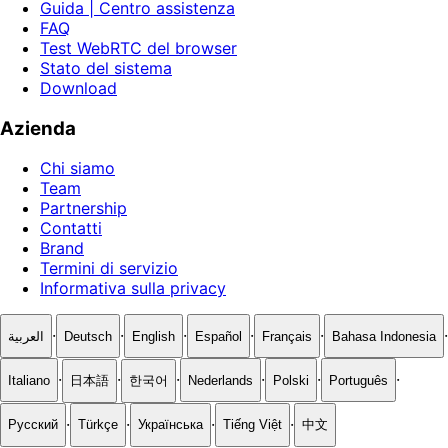
Guida | Centro assistenza
FAQ
Test WebRTC del browser
Stato del sistema
Download
Azienda
Chi siamo
Team
Partnership
Contatti
Brand
Termini di servizio
Informativa sulla privacy
·
·
·
·
·
·
العربية
Deutsch
English
Español
Français
Bahasa Indonesia
·
·
·
·
·
·
Italiano
日本語
한국어
Nederlands
Polski
Português
·
·
·
·
Русский
Türkçe
Українська
Tiếng Việt
中文