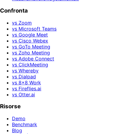
Confronta
vs Zoom
vs Microsoft Teams
vs Google Meet
vs Cisco Webex
vs GoTo Meeting
vs Zoho Meeting
vs Adobe Connect
vs ClickMeeting
vs Whereby
vs Dialpad
vs 8x8 Work
vs Fireflies.ai
vs Otter.ai
Risorse
Demo
Benchmark
Blog