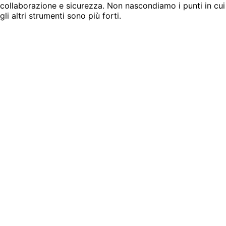
collaborazione e sicurezza. Non nascondiamo i punti in cui
gli altri strumenti sono più forti.
vs Zoom Workplace
Più funzionalità per dollaro speso, ma la traduzione è solo
con sottotitoli. Confronta i compromessi.
Vedi confronto
vs Microsoft Teams
Integrato in Microsoft 365; la traduzione richiede i
componenti aggiuntivi Premium o Copilot.
Vedi confronto
vs Google Meet
Il più facile da usare, il più debole nel multilingue. Scopri
dove si ferma Google Meet.