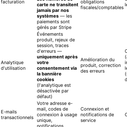
facturation
obligations
carte ne transitent
l
fiscales/comptables
jamais par nos
systèmes
— les
paiements sont
gérés par Stripe
Événements
produit, rejeux de
session, traces
d'erreurs —
uniquement après
(
Amélioration du
Analytique
votre
i
produit, correction
d'utilisation
consentement via
l
des erreurs
la bannière
(
cookies
d
(l'analytique est
désactivée par
défaut)
Votre adresse e-
mail, codes de
Connexion et
E-mails
connexion à usage
notifications de
transactionnels
unique,
service
notifications