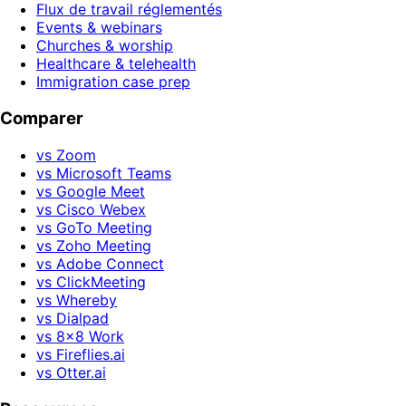
Flux de travail réglementés
Events & webinars
Churches & worship
Healthcare & telehealth
Immigration case prep
Comparer
vs Zoom
vs Microsoft Teams
vs Google Meet
vs Cisco Webex
vs GoTo Meeting
vs Zoho Meeting
vs Adobe Connect
vs ClickMeeting
vs Whereby
vs Dialpad
vs 8x8 Work
vs Fireflies.ai
vs Otter.ai