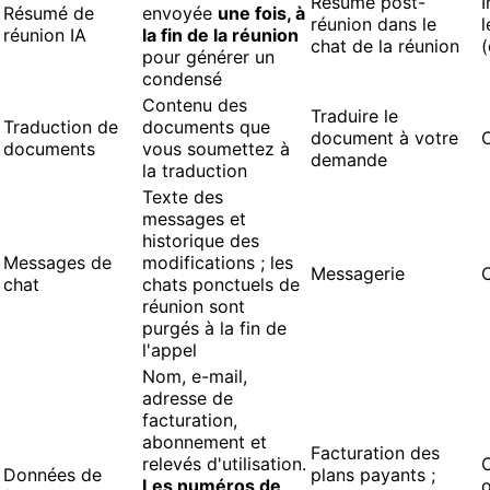
Résumé post-
I
Résumé de
envoyée
une fois, à
réunion dans le
l
réunion IA
la fin de la réunion
chat de la réunion
(
pour générer un
condensé
Contenu des
Traduire le
Traduction de
documents que
document à votre
documents
vous soumettez à
demande
la traduction
Texte des
messages et
historique des
Messages de
modifications ; les
Messagerie
chat
chats ponctuels de
réunion sont
purgés à la fin de
l'appel
Nom, e-mail,
adresse de
facturation,
abonnement et
Facturation des
relevés d'utilisation.
C
Données de
plans payants ;
Les numéros de
o