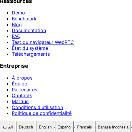
Ressources
Démo
Benchmark
Blog
Documentation
FAQ
Test du navigateur WebRTC
État du système
Téléchargements
Entreprise
À propos
Équipe
Partenaires
Contacts
Marque
Conditions d'utilisation
Politique de confidentialité
·
·
·
·
·
·
العربية
Deutsch
English
Español
Français
Bahasa Indonesia