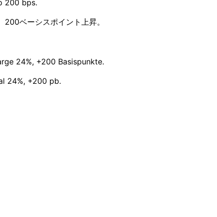
p 200 bps.
4%、200ベーシスポイント上昇。
arge 24%, +200 Basispunkte.
al 24%, +200 pb.
e conférence de résultats est en une 
, suivent dans leur deuxième langue et reconstruisent la nu
artent avec moins de confiance — et moins de conviction — 
direct — remarques, Q&A et présentation traduits en sessio