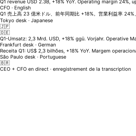
Q1 revenue USD 2.3B, +18% YoY. Operating margin 24%, u
CFO · English
Q1 売上高 23 億米ドル、前年同期比 +18%。営業利益率 2
Tokyo desk · Japanese
🇯🇵
🇩🇪
Q1-Umsatz: 2,3 Mrd. USD, +18% ggü. Vorjahr. Operative M
Frankfurt desk · German
Receita Q1: US$ 2,3 bilhões, +18% YoY. Margem operacion
São Paulo desk · Portuguese
🇧🇷
CEO + CFO en direct · enregistrement de la transcription
Vos actionnaires sont mondiaux — votr
Les analystes à Tokyo, Francfort et São Paulo se connectent
analystes "buy-side" avec des barrières linguistiques rep
24
Langues dans lesquelles votre earnings call se déroule en 