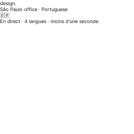
design.
São Paulo office · Portuguese
🇧🇷
En direct · 4 langues · moins d'une seconde
La voix, c'est les 25 % les plus faciles
Zoom, Teams, Meet et Webex proposent tous une forme
de traduction vocale. La difficulté réside dans les trois
autres surfaces — chat formaté, notes internes traduites
par spectateur, la présentation déjà affichée, et une piste
d'audit validable par la conformité. La plupart des
plateformes traduisent la parole. Le reste de la réunion
reste monolingue.
1 sur 4
Surfaces traduites par les fonctionnalités classiques de «
traduction de réunion IA » — uniquement la voix
0