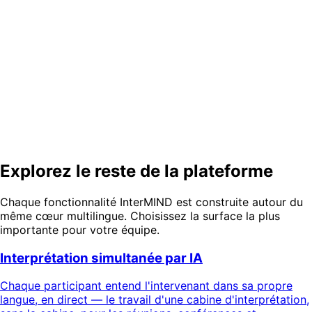
s'arrête
Ne nous croyez pas sur parole.
Essayez.
Cinq minutes, navigateur uniquement — voix, chat, notes
et un PDF traduit dans la même session.
Regarder la démo (2 min)
Explorez le reste de la plateforme
Chaque fonctionnalité InterMIND est construite autour du
même cœur multilingue. Choisissez la surface la plus
importante pour votre équipe.
Interprétation simultanée par IA
Chaque participant entend l'intervenant dans sa propre
langue, en direct — le travail d'une cabine d'interprétation,