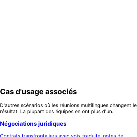
Quels sont les certifications et les packages de qualification disponibles ?
Faites entrer votre prochaine
discussion réglementée dans toutes
les langues de la salle
Parlez-nous d'un projet pilote — voix, chat, protocole et
documents traduits de bout en bout, avec une qualité que
vous pouvez vérifier.
Demander une démo
Contacter l'équipe produit
Cas d'usage associés
D'autres scénarios où les réunions multilingues changent le
résultat. La plupart des équipes en ont plus d'un.
Négociations juridiques
Contrats transfrontaliers avec voix traduite, notes de