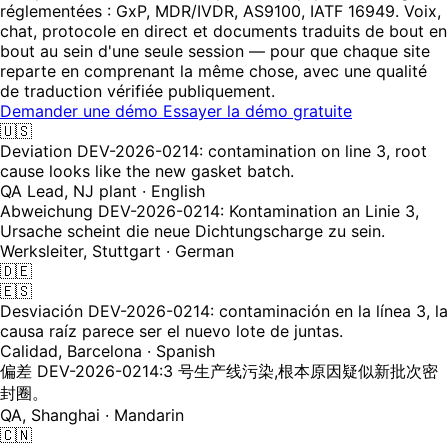
réglementées : GxP, MDR/IVDR, AS9100, IATF 16949. Voix,
chat, protocole en direct et documents traduits de bout en
bout au sein d'une seule session — pour que chaque site
reparte en comprenant la même chose, avec une qualité
de traduction vérifiée publiquement.
Demander une démo
Essayer la démo gratuite
🇺🇸
Deviation DEV-2026-0214: contamination on line 3, root
cause looks like the new gasket batch.
QA Lead, NJ plant · English
Abweichung DEV-2026-0214: Kontamination an Linie 3,
Ursache scheint die neue Dichtungscharge zu sein.
Werksleiter, Stuttgart · German
🇩🇪
🇪🇸
Desviación DEV-2026-0214: contaminación en la línea 3, la
causa raíz parece ser el nuevo lote de juntas.
Calidad, Barcelona · Spanish
偏差 DEV-2026-0214:3 号生产线污染,根本原因疑似新批次密
封圈。
QA, Shanghai · Mandarin
🇨🇳