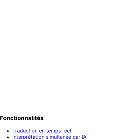
Approbation de documents multilingues
Des équipes de différentes langues examinent, discutent 
En savoir plus
Workflows multilingues réglementés
Révisions CAPA multisites GxP, MDR, AS9100, IATF, prépar
En savoir plus
Essayer la démo gratuite
Commencer gratuitement
Fonctionnalités
Traduction en temps réel
Interprétation simultanée par IA