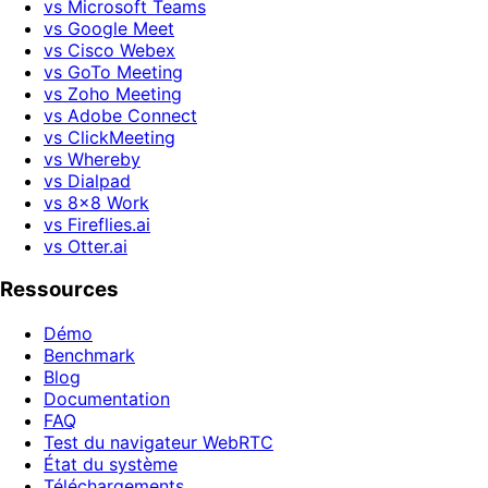
vs Microsoft Teams
vs Google Meet
vs Cisco Webex
vs GoTo Meeting
vs Zoho Meeting
vs Adobe Connect
vs ClickMeeting
vs Whereby
vs Dialpad
vs 8x8 Work
vs Fireflies.ai
vs Otter.ai
Ressources
Démo
Benchmark
Blog
Documentation
FAQ
Test du navigateur WebRTC
État du système
Téléchargements