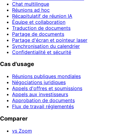
Chat multilingue
Réunions ad hoc
Récapitulatif de réunion IA
Équipe et collaboration
Traduction de documents
Partage de documents
Partage d'écran et pointeur laser
Synchronisation du calendrier
Confidentialité et sécurité
Cas d'usage
Réunions publiques mondiales
Négociations juridiques
Appels d'offres et soumissions
Appels aux investisseurs
Approbation de documents
Flux de travail réglementés
Comparer
vs Zoom