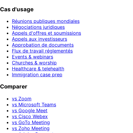
Cas d'usage
Réunions publiques mondiales
Négociations juridiques
Appels d'offres et soumissions
Appels aux investisseurs
Approbation de documents
Flux de travail réglementés
Events & webinars
Churches & worship
Healthcare & telehealth
Immigration case prep
Comparer
vs Zoom
vs Microsoft Teams
vs Google Meet
vs Cisco Webex
vs GoTo Meeting
vs Zoho Meeting