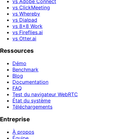
vs Adobe Connect
vs ClickMeeting
vs Whereby
vs Dialpad
vs 8x8 Work
vs Fireflies.ai
vs Otter.ai
Ressources
Démo
Benchmark
Blog
Documentation
FAQ
Test du navigateur WebRTC
État du système
Téléchargements
Entreprise
À propos
Équipe