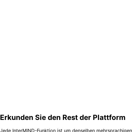
Simultandolmetschen, direkt gefragt
Was es ist, was es kostet, wo KI passt und wo nicht.
Was ist Simultandolmetschen?
Was ist der Unterschied zwischen Simultandolmetschen und Konsekutivdo
Was ist Remote-Simultanübersetzung (RSI)?
Was kosten Simultandolmetsch-Dienste?
Kann ein KI-Dolmetscher wirklich Simultandolmetschen leisten?
Funktioniert Simultandolmetschen in Zoom oder Microsoft Teams?
Wie viele Sprachen unterstützt KI-Simultandolmetschen?
Ohne Kabine. Mit allen Sprachen.
Führen Sie ein mehrsprachiges Meeting in Echtzeit in Ihrem
Kostenlose Demo testen
Kostenlos starten
Erkunden Sie den Rest der Plattform
Jede InterMIND-Funktion ist um denselben mehrsprachigen K