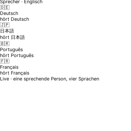
Sprecher · Englisch
🇩🇪
Deutsch
hört Deutsch
🇯🇵
日本語
hört 日本語
🇧🇷
Português
hört Português
🇫🇷
Français
hört Français
Live · eine sprechende Person, vier Sprachen
Was Simultandolmetschen heute erfo
Professionelles Simultandolmetschen ist ein anspruchsvol
alle 30 Minuten ab, weil die kognitive Belastung enorm is
für die Buchung – Live-Dolmetschen wird so zu etwas, das 