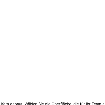
lmetschen?
 Browser durch – jede zuhörende Person in ihrer eigenen Sp
ern gebaut. Wählen Sie die Oberfläche, die für Ihr Team am