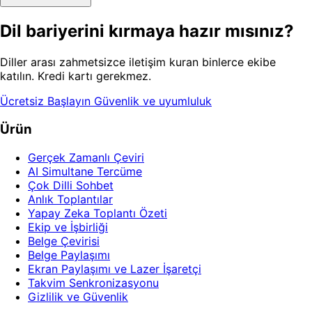
Dil bariyerini kırmaya hazır mısınız?
Diller arası zahmetsizce iletişim kuran binlerce ekibe
katılın. Kredi kartı gerekmez.
Ücretsiz Başlayın
Güvenlik ve uyumluluk
Ürün
Gerçek Zamanlı Çeviri
AI Simultane Tercüme
Çok Dilli Sohbet
Anlık Toplantılar
Yapay Zeka Toplantı Özeti
Ekip ve İşbirliği
Belge Çevirisi
Belge Paylaşımı
Ekran Paylaşımı ve Lazer İşaretçi
Takvim Senkronizasyonu
Gizlilik ve Güvenlik