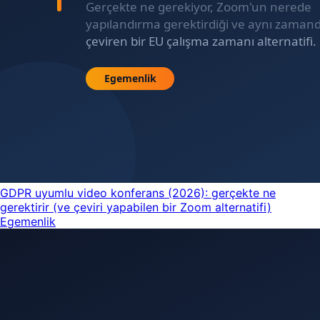
GDPR uyumlu video konferans (2026): gerçekte ne
gerektirir (ve çeviri yapabilen bir Zoom alternatifi)
Egemenlik