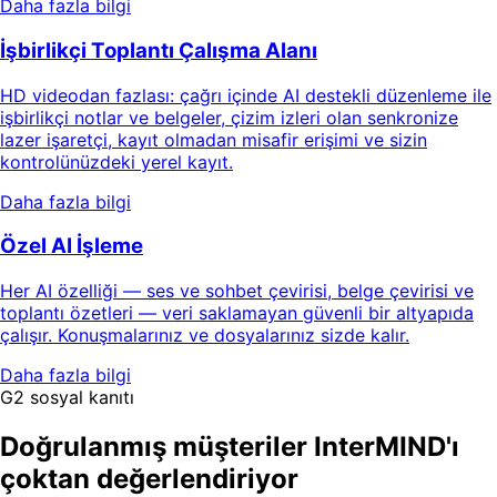
Daha fazla bilgi
İşbirlikçi Toplantı Çalışma Alanı
HD videodan fazlası: çağrı içinde AI destekli düzenleme ile
işbirlikçi notlar ve belgeler, çizim izleri olan senkronize
lazer işaretçi, kayıt olmadan misafir erişimi ve sizin
kontrolünüzdeki yerel kayıt.
Daha fazla bilgi
Özel AI İşleme
Her AI özelliği — ses ve sohbet çevirisi, belge çevirisi ve
toplantı özetleri — veri saklamayan güvenli bir altyapıda
çalışır. Konuşmalarınız ve dosyalarınız sizde kalır.
Daha fazla bilgi
G2 sosyal kanıtı
Doğrulanmış müşteriler InterMIND'ı
çoktan değerlendiriyor