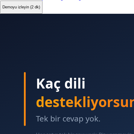
Demoyu izleyin (2 dk)