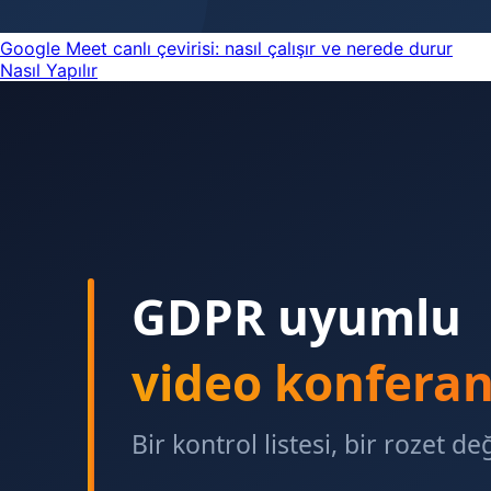
Google Meet canlı çevirisi: nasıl çalışır ve nerede durur
Nasıl Yapılır