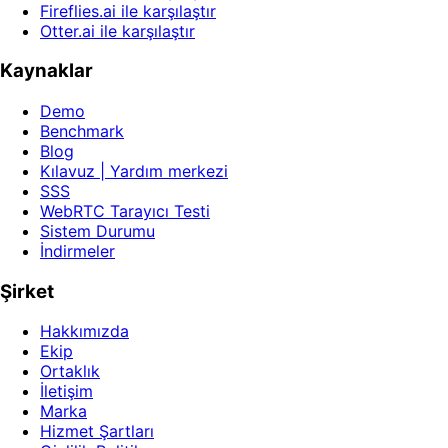
Fireflies.ai ile karşılaştır
Otter.ai ile karşılaştır
Kaynaklar
Demo
Benchmark
Blog
Kılavuz | Yardım merkezi
SSS
WebRTC Tarayıcı Testi
Sistem Durumu
İndirmeler
Şirket
Hakkımızda
Ekip
Ortaklık
İletişim
Marka
Hizmet Şartları