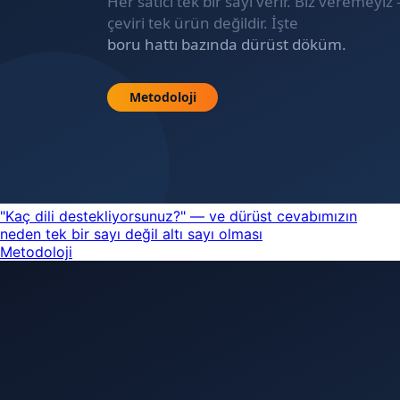
"Kaç dili destekliyorsunuz?" — ve dürüst cevabımızın
neden tek bir sayı değil altı sayı olması
Metodoloji