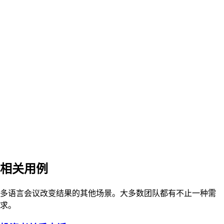
我们可以录制带翻译的全员大会吗？
当部分员工用中文提问而领导层用英语回复时，如何处理？
合规方面怎么样——录制、保留、地区数据驻留？
以每位员工的语言召开下一次全员大会
尝试实时翻译的会议 —— 24 种口语，30 种文档语言，一个舞
台。
免费试用演示
免费开始
相关用例
多语言会议改变结果的其他场景。大多数团队都有不止一种需
求。