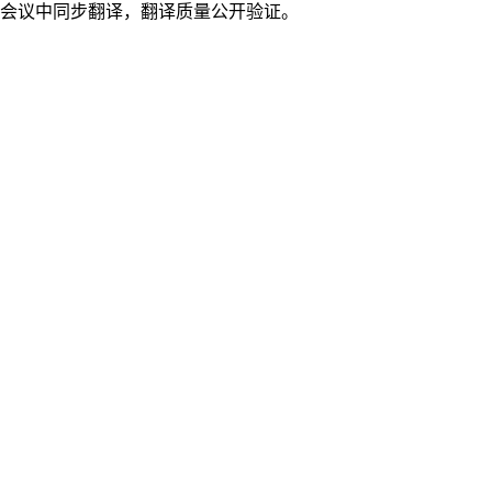
会议中同步翻译，翻译质量公开验证。
多语言全球全员大会
全员大会和领导层广播，每个员工所在地区的员工都能实时听到
CEO讲的自己的语言。
了解更多
国际法律谈判
跨境合同谈判，配备翻译语音、条款级差异追踪笔记和按需合同
翻译。
了解更多
国际RFP与招标
澄清电话和提案审查，每位投标方都能用自己的语言提问并阅读
RFP。