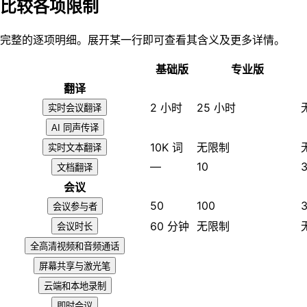
比较各项限制
完整的逐项明细。展开某一行即可查看其含义及更多详情。
基础版
专业版
翻译
2 小时
25 小时
实时会议翻译
AI 同声传译
10K 词
无限制
实时文本翻译
—
10
文档翻译
会议
50
100
会议参与者
60 分钟
无限制
会议时长
全高清视频和音频通话
屏幕共享与激光笔
云端和本地录制
即时会议