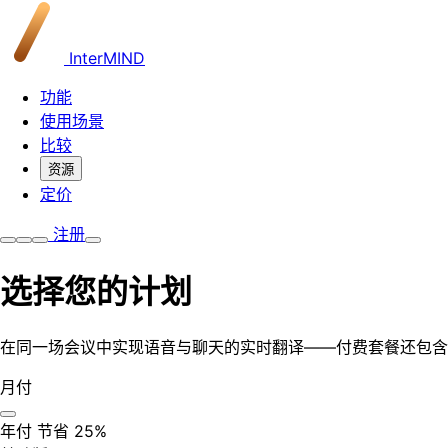
InterMIND
功能
使用场景
比较
资源
定价
注册
选择您的计划
在同一场会议中实现语音与聊天的实时翻译——付费套餐还包含
月付
年付
节省 25%