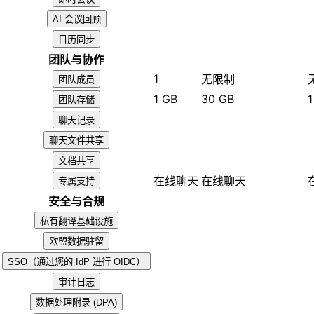
AI 会议回顾
日历同步
团队与协作
1
无限制
团队成员
1 GB
30 GB
1
团队存储
聊天记录
聊天文件共享
文档共享
在线聊天
在线聊天
专属支持
安全与合规
私有翻译基础设施
欧盟数据驻留
SSO（通过您的 IdP 进行 OIDC）
审计日志
数据处理附录 (DPA)