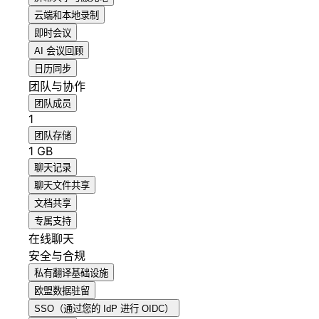
云端和本地录制
即时会议
AI 会议回顾
日历同步
团队与协作
团队成员
1
团队存储
1 GB
聊天记录
聊天文件共享
文档共享
专属支持
在线聊天
安全与合规
私有翻译基础设施
欧盟数据驻留
SSO（通过您的 IdP 进行 OIDC）