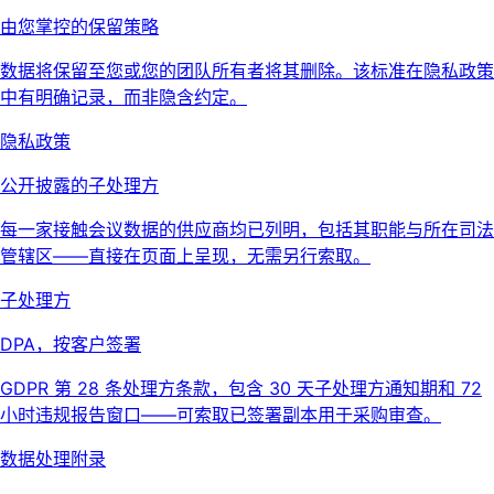
由您掌控的保留策略
数据将保留至您或您的团队所有者将其删除。该标准在隐私政策
中有明确记录，而非隐含约定。
隐私政策
公开披露的子处理方
每一家接触会议数据的供应商均已列明，包括其职能与所在司法
管辖区——直接在页面上呈现，无需另行索取。
子处理方
DPA，按客户签署
GDPR 第 28 条处理方条款，包含 30 天子处理方通知期和 72
小时违规报告窗口——可索取已签署副本用于采购审查。
数据处理附录