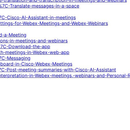
-translation-and-transcription-in-meetings-and-webinars
%7C-Translate-messages-in-a-space
C-Cisco-AI-Assistant-in-meetings
settings-for-Webex-Meetings-and-Webex-Webinars
d-a-Meeting
ions-in-meetings-and-webinars
%7C-Download-the-app
ith-meetings-in-Webex-web-app
%7C-Messaging
eboard-in-Cisco-Webex-Meetings
C-Post-meeting-summaries-with-Cisco-AI-Assistant
interpretation-in-Webex-meetings,-webinars-and-Personal