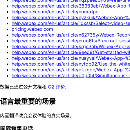
help.webex.com/en-us/article/nqzpeei/Show-real-time
help.webex.com/en-us/article/38383eb/Webex-App-
help.webex.com/en-us/article/nomtdpe
help.webex.com/en-us/article/nyzkuik/Webex-App-%7
help.webex.com/en-us/article/1dxssb/Select-video-
pricing.webex.com
help.webex.com/en-us/article/n62735y/Webex-Recor
help.webex.com/en-us/article/nroo6fs/Breakout-sess
help.webex.com/en-us/article/krgc3ab/Webex-App-
help.webex.com/en-us/article/9eed9t/Get-started-w
help.webex.com/en-us/article/nuayvai/Webex-App-
help.webex.com/en-us/article/nytdb92/Use-the-whit
help.webex.com/en-us/article/gkzgoe/Webex-App-%7
help.webex.com/en-us/article/o0p0l4/Simultaneous-
数据已通过公开文档和
G2 评价
.
语言最重要的场景
内置翻译改变会议体验的真实场景。
国际销售电话