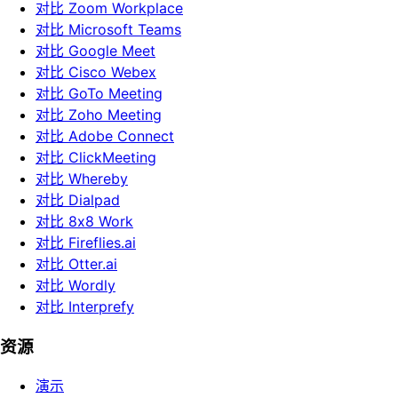
对比 Zoom Workplace
对比 Microsoft Teams
对比 Google Meet
对比 Cisco Webex
对比 GoTo Meeting
对比 Zoho Meeting
对比 Adobe Connect
对比 ClickMeeting
对比 Whereby
对比 Dialpad
对比 8x8 Work
对比 Fireflies.ai
对比 Otter.ai
对比 Wordly
对比 Interprefy
资源
演示