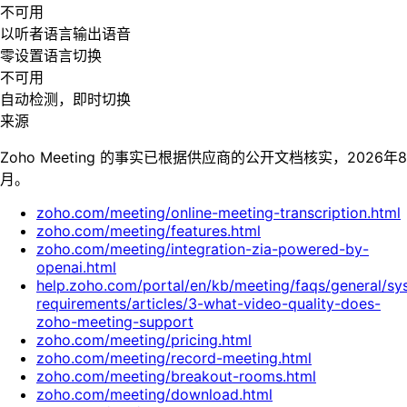
不可用
以听者语言输出语音
零设置语言切换
不可用
自动检测，即时切换
来源
Zoho Meeting 的事实已根据供应商的公开文档核实，2026年8
月。
zoho.com/meeting/online-meeting-transcription.html
zoho.com/meeting/features.html
zoho.com/meeting/integration-zia-powered-by-
openai.html
help.zoho.com/portal/en/kb/meeting/faqs/general/sy
requirements/articles/3-what-video-quality-does-
zoho-meeting-support
zoho.com/meeting/pricing.html
zoho.com/meeting/record-meeting.html
zoho.com/meeting/breakout-rooms.html
zoho.com/meeting/download.html