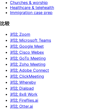
Churches & worship
Healthcare & telehealth
Immigration case prep
比较
对比 Zoom
对比 Microsoft Teams
对比 Google Meet
对比 Cisco Webex
对比 GoTo Meeting
对比 Zoho Meeting
对比 Adobe Connect
对比 ClickMeeting
对比 Whereby
对比 Dialpad
对比 8x8 Work
对比 Fireflies.ai
对比 Otter.ai