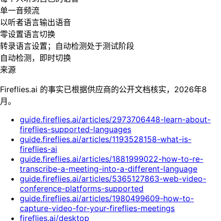
单一音频流
以听者语言输出语音
零设置语言切换
转录语言设置；自动检测处于测试阶段
自动检测，即时切换
来源
Fireflies.ai 的事实已根据供应商的公开文档核实，2026年8
月。
guide.fireflies.ai/articles/2973706448-learn-about-
fireflies-supported-languages
guide.fireflies.ai/articles/1193528158-what-is-
fireflies-ai
guide.fireflies.ai/articles/1881999022-how-to-re-
transcribe-a-meeting-into-a-different-language
guide.fireflies.ai/articles/5365127863-web-video-
conference-platforms-supported
guide.fireflies.ai/articles/1980499609-how-to-
capture-video-for-your-fireflies-meetings
fireflies.ai/desktop