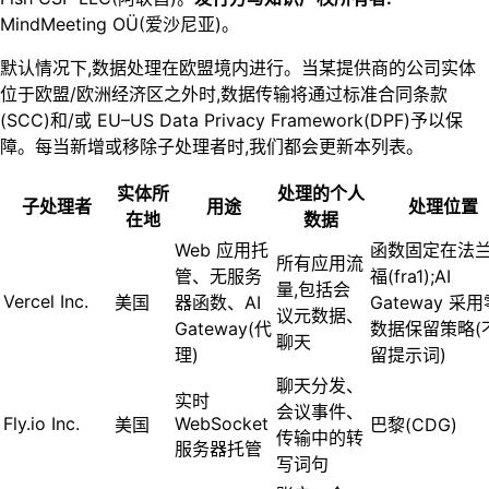
MindMeeting OÜ(爱沙尼亚)。
默认情况下,数据处理在欧盟境内进行。当某提供商的公司实体
位于欧盟/欧洲经济区之外时,数据传输将通过标准合同条款
(SCC)和/或 EU–US Data Privacy Framework(DPF)予以保
障。每当新增或移除子处理者时,我们都会更新本列表。
实体所
处理的个人
子处理者
用途
处理位置
在地
数据
Web 应用托
函数固定在法
所有应用流
管、无服务
福(fra1);AI
量,包括会
Vercel Inc.
美国
器函数、AI
Gateway 采
议元数据、
Gateway(代
数据保留策略(
聊天
理)
留提示词)
聊天分发、
实时
会议事件、
Fly.io Inc.
WebSocket
美国
巴黎(CDG)
传输中的转
服务器托管
写词句