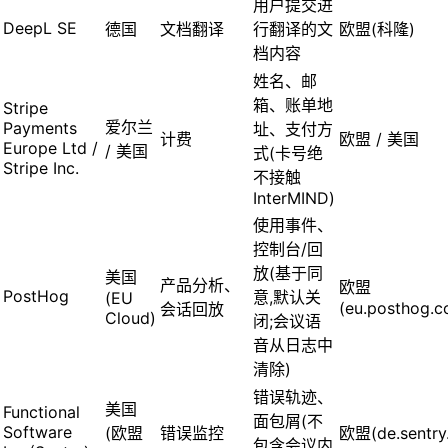
用户提交进
DeepL SE
德国
文档翻译
行翻译的文
欧盟(科隆)
档内容
姓名、邮
箱、账单地
Stripe
爱尔兰
Payments
址、支付方
计费
欧盟 / 美国
Europe Ltd /
/ 美国
式(卡号绝
Stripe Inc.
不接触
InterMIND)
使用事件、
控制台/回
放(基于同
美国
产品分析、
欧盟
PostHog
意,默认关
(EU
(eu.posthog.c
会话回放
Cloud)
闭;会议语
音从日志中
清除)
错误轨迹、
美国
Functional
面包屑(不
Software
(欧盟
错误监控
欧盟(de.sentry.
包含会议内