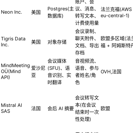
账户、会
Postgres(主
议、消息、
法兰克福(AWS
Neon Inc.
美国
eu-central-1)
数据库)
转写文本、
计费使用量
会议录制、
聊天附件、
欧盟多区域(法
Tigris Data
美国
对象存储
Inc.
文档、导出
福 + 阿姆斯特
存档
会议媒体
音视频流、
MindMeeting
爱沙尼
(SFU)、语
语音、参与
OÜ(Mind
OVH,法国
亚
音识别、实
者姓名/角
API)
时翻译
色
会议转写文
本(在会议
Mistral AI
法国
会后 AI 摘要
欧盟
SAS
结束时一次
性处理)