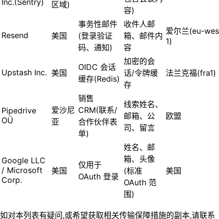
Inc.(Sentry)
区域)
容)
事务性邮件
收件人邮
爱尔兰(eu-wes
Resend
美国
(登录验证
箱、邮件内
1)
码、通知)
容
加密的会
OIDC 会话
Upstash Inc.
美国
话/令牌缓
法兰克福(fra1)
缓存(Redis)
存
销售
线索姓名、
爱沙尼
CRM(联系/
Pipedrive
邮箱、公
欧盟
OÜ
亚
合作伙伴表
司、留言
单)
姓名、邮
箱、头像
Google LLC
仅用于
/ Microsoft
美国
(标准
美国
OAuth 登录
Corp.
OAuth 范
围)
如对本列表有疑问,或希望获取相关传输保障措施的副本,请联系