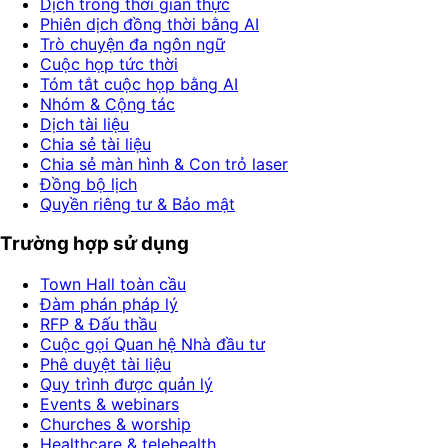
Dịch trong thời gian thực
Phiên dịch đồng thời bằng AI
Trò chuyện đa ngôn ngữ
Cuộc họp tức thời
Tóm tắt cuộc họp bằng AI
Nhóm & Cộng tác
Dịch tài liệu
Chia sẻ tài liệu
Chia sẻ màn hình & Con trỏ laser
Đồng bộ lịch
Quyền riêng tư & Bảo mật
Trường hợp sử dụng
Town Hall toàn cầu
Đàm phán pháp lý
RFP & Đấu thầu
Cuộc gọi Quan hệ Nhà đầu tư
Phê duyệt tài liệu
Quy trình được quản lý
Events & webinars
Churches & worship
Healthcare & telehealth