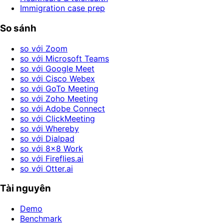
Immigration case prep
So sánh
so với Zoom
so với Microsoft Teams
so với Google Meet
so với Cisco Webex
so với GoTo Meeting
so với Zoho Meeting
so với Adobe Connect
so với ClickMeeting
so với Whereby
so với Dialpad
so với 8x8 Work
so với Fireflies.ai
so với Otter.ai
Tài nguyên
Demo
Benchmark