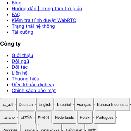
Blog
Hướng dẫn | Trung tâm trợ giúp
FAQ
Kiểm tra trình duyệt WebRTC
Trạng thái hệ thống
Tải xuống
Công ty
Giới thiệu
Đội ngũ
Đối tác
Liên hệ
Thương hiệu
Điều khoản dịch vụ
Chính sách bảo mật
·
·
·
·
·
·
العربية
Deutsch
English
Español
Français
Bahasa Indonesia
·
·
·
·
·
·
Italiano
日本語
한국어
Nederlands
Polski
Português
·
·
·
·
Русский
Türkçe
Українська
Tiếng Việt
中文