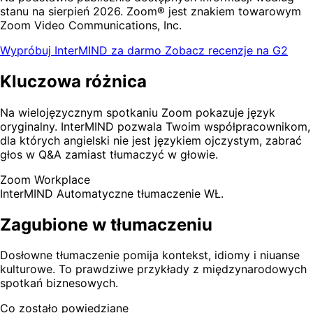
stanu na sierpień 2026. Zoom® jest znakiem towarowym
Zoom Video Communications, Inc.
Wypróbuj InterMIND za darmo
Zobacz recenzje na G2
Kluczowa różnica
Na wielojęzycznym spotkaniu Zoom pokazuje język
oryginalny. InterMIND pozwala Twoim współpracownikom,
dla których angielski nie jest językiem ojczystym, zabrać
głos w Q&A zamiast tłumaczyć w głowie.
Zoom Workplace
InterMIND
Automatyczne tłumaczenie WŁ.
Zagubione w tłumaczeniu
Dosłowne tłumaczenie pomija kontekst, idiomy i niuanse
kulturowe. To prawdziwe przykłady z międzynarodowych
spotkań biznesowych.
Co zostało powiedziane