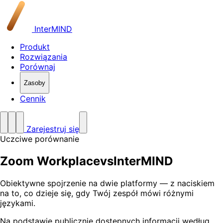
InterMIND
Produkt
Rozwiązania
Porównaj
Zasoby
Cennik
Zarejestruj się
Uczciwe porównanie
Zoom Workplace
vs
InterMIND
Obiektywne spojrzenie na dwie platformy — z naciskiem
na to, co dzieje się, gdy Twój zespół mówi różnymi
językami.
Na podstawie publicznie dostępnych informacji według