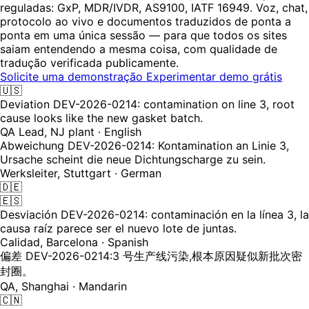
reguladas: GxP, MDR/IVDR, AS9100, IATF 16949. Voz, chat,
protocolo ao vivo e documentos traduzidos de ponta a
ponta em uma única sessão — para que todos os sites
saiam entendendo a mesma coisa, com qualidade de
tradução verificada publicamente.
Solicite uma demonstração
Experimentar demo grátis
🇺🇸
Deviation DEV-2026-0214: contamination on line 3, root
cause looks like the new gasket batch.
QA Lead, NJ plant · English
Abweichung DEV-2026-0214: Kontamination an Linie 3,
Ursache scheint die neue Dichtungscharge zu sein.
Werksleiter, Stuttgart · German
🇩🇪
🇪🇸
Desviación DEV-2026-0214: contaminación en la línea 3, la
causa raíz parece ser el nuevo lote de juntas.
Calidad, Barcelona · Spanish
偏差 DEV-2026-0214:3 号生产线污染,根本原因疑似新批次密
封圈。
QA, Shanghai · Mandarin
🇨🇳