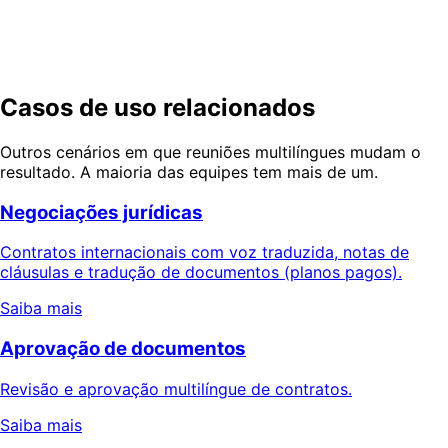
Fale conosco sobre um piloto — voz, chat, protocolo e
documentos traduzidos de ponta a ponta, com qualidade
que você pode verificar.
Solicite uma demonstração
Falar com produto
Casos de uso relacionados
Outros cenários em que reuniões multilíngues mudam o
resultado. A maioria das equipes tem mais de um.
Negociações jurídicas
Contratos internacionais com voz traduzida, notas de
cláusulas e tradução de documentos (planos pagos).
Saiba mais
Aprovação de documentos
Revisão e aprovação multilíngue de contratos.
Saiba mais