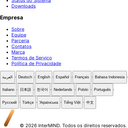
Status do Sistema
Downloads
Empresa
Sobre
Equipe
Parceria
Contatos
Marca
Termos de Serviço
Política de Privacidade
·
·
·
·
·
·
العربية
Deutsch
English
Español
Français
Bahasa Indonesia
·
·
·
·
·
·
Italiano
日本語
한국어
Nederlands
Polski
Português
·
·
·
·
Русский
Türkçe
Українська
Tiếng Việt
中文
© 2026 InterMIND. Todos os direitos reservados.