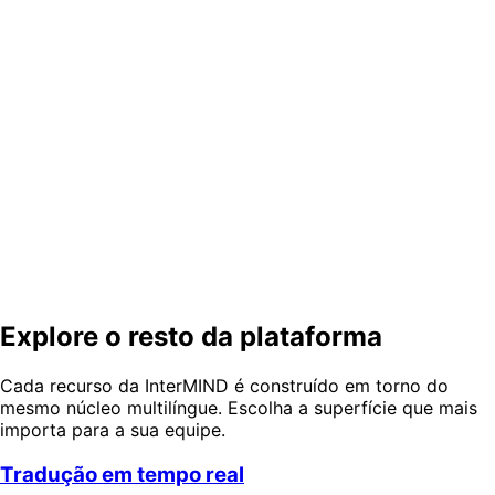
A interpretação simultânea funciona no Zoom ou no Microsoft Teams?
Quantos idiomas a interpretação simultânea por IA suporta?
Dispense a cabine. Mantenha os
idiomas.
Conduza uma reunião multilíngue ao vivo no seu
navegador — cada ouvinte em seu próprio idioma, agora
mesmo.
Experimente uma demo gratuita
Começar grátis
Explore o resto da plataforma
Cada recurso da InterMIND é construído em torno do
mesmo núcleo multilíngue. Escolha a superfície que mais
importa para a sua equipe.
Tradução em tempo real