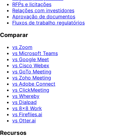
RFPs e licitações
Relações com investidores
Aprovação de documentos
Fluxos de trabalho regulatórios
Comparar
vs Zoom
vs Microsoft Teams
vs Google Meet
vs Cisco Webex
vs GoTo Meeting
vs Zoho Meeting
vs Adobe Connect
vs ClickMeeting
vs Whereby
vs Dialpad
vs 8x8 Work
vs Fireflies.ai
vs Otter.ai
Recursos