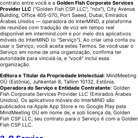
contrato entre você e a
Golden Fish Corporate Services
Provider LLC
("Golden Fish CSP LLC", "nós"), City Avenue
Building, Office 405-070, Port Saeed, Dubai, Emirados
Árabes Unidos — operadora do InterMIND, a plataforma
de reuniões com tradução de voz em tempo real
disponível em intermind.com e por meio dos aplicativos
móveis do InterMIND (o "Serviço"). Ao criar uma conta ou
usar o Serviço, você aceita estes Termos. Se você usar o
Serviço em nome de uma organização, confirma ter
autoridade para vinculá-la, e "você" inclui essa
organização.
Editora e Titular da Propriedade Intelectual:
MindMeeting
OÜ (Estônia), Juhkentali 8, Tallinn 10132, Estônia.
Operadora do Serviço e Entidade Contratante:
Golden
Fish Corporate Services Provider LLC (Emirados Árabes
Unidos). Os aplicativos móveis do InterMIND são
publicados na Apple App Store e no Google Play pela
MindMeeting OÜ em nome de, e sob licença da, Golden
Fish CSP LLC; seu contrato para o Serviço é com a Golden
Fish CSP LLC.