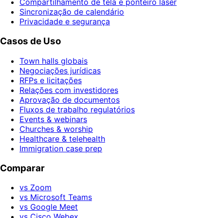
Compartilhamento de tela e ponteiro laser
Sincronização de calendário
Privacidade e segurança
Casos de Uso
Town halls globais
Negociações jurídicas
RFPs e licitações
Relações com investidores
Aprovação de documentos
Fluxos de trabalho regulatórios
Events & webinars
Churches & worship
Healthcare & telehealth
Immigration case prep
Comparar
vs Zoom
vs Microsoft Teams
vs Google Meet
vs Cisco Webex