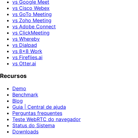
vs Google Meet
vs Cisco Webex
vs GoTo Meeting
vs Zoho Meeting
vs Adobe Connect
vs ClickMeeting
vs Whereby
vs Dialpad
vs 8x8 Work
vs Fireflies.ai
vs Otter.ai
Recursos
Demo
Benchmark
Blog
Guia | Central de ajuda
Perguntas frequentes
Teste WebRTC do navegador
Status do Sistema
Downloads