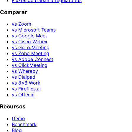
Fluxos de trabalho regulatórios
Comparar
vs Zoom
vs Microsoft Teams
vs Google Meet
vs Cisco Webex
vs GoTo Meeting
vs Zoho Meeting
vs Adobe Connect
vs ClickMeeting
vs Whereby
vs Dialpad
vs 8x8 Work
vs Fireflies.ai
vs Otter.ai
Recursos
Demo
Benchmark
Blog