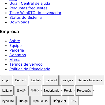
Guia | Central de ajuda
Perguntas frequentes
Teste WebRTC do navegador
Status do Sistema
Downloads
Empresa
Sobre
Equipe
Parceria
Contatos
Marca
Termos de Serviço
Política de Privacidade
·
·
·
·
·
·
العربية
Deutsch
English
Español
Français
Bahasa Indonesia
·
·
·
·
·
·
Italiano
日本語
한국어
Nederlands
Polski
Português
·
·
·
·
Русский
Türkçe
Українська
Tiếng Việt
中文