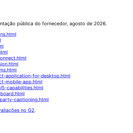
ntação pública do fornecedor, agosto de 2026.
ns.html
l
ml
html
onnect.html
ion.html
ms.html
-application-for-desktop.html
t-mobile-app.html
-capabilities.html
board.html
party-captioning.html
valiações no G2
.