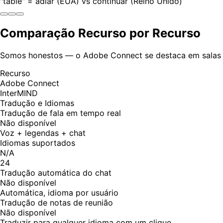
"table" = adiar (EUA) vs continuar (Reino Unido)
Comparação Recurso por Recurso
Somos honestos — o Adobe Connect se destaca em salas de 
Recurso
Adobe Connect
InterMIND
Tradução e Idiomas
Tradução de fala em tempo real
Não disponível
Voz + legendas + chat
Idiomas suportados
N/A
24
Tradução automática do chat
Não disponível
Automática, idioma por usuário
Tradução de notas de reunião
Não disponível
Traduzir para qualquer idioma com um clique