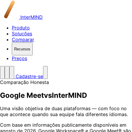
InterMIND
Produto
Soluções
Comparar
Recursos
Preços
Cadastre-se
Comparação Honesta
Google Meet
vs
InterMIND
Uma visão objetiva de duas plataformas — com foco no
que acontece quando sua equipe fala diferentes idiomas.
Com base em informações publicamente disponíveis em
agosto de 2026. Google Workspace® e Google Meet® são