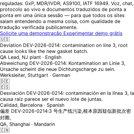
reguladas: GxP, MDR/IVDR, AS9100, IATF 16949. Voz, chat,
protocolo ao vivo e documentos traduzidos de ponta a
ponta em uma única sessão — para que todos os sites
saiam entendendo a mesma coisa, com qualidade de
tradução verificada publicamente.
Solicite uma demonstração
Experimentar demo grátis
🇺🇸
Deviation DEV-2026-0214: contamination on line 3, root
cause looks like the new gasket batch.
QA Lead, NJ plant · English
Abweichung DEV-2026-0214: Kontamination an Linie 3,
Ursache scheint die neue Dichtungscharge zu sein.
Werksleiter, Stuttgart · German
🇩🇪
🇪🇸
Desviación DEV-2026-0214: contaminación en la línea 3, la
causa raíz parece ser el nuevo lote de juntas.
Calidad, Barcelona · Spanish
偏差 DEV-2026-0214:3 号生产线污染,根本原因疑似新批次密
封圈。
QA, Shanghai · Mandarin
🇨🇳