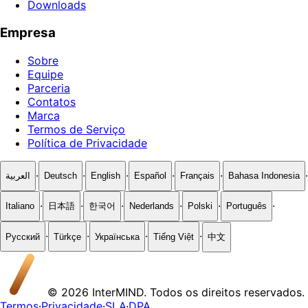
Downloads
Empresa
Sobre
Equipe
Parceria
Contatos
Marca
Termos de Serviço
Política de Privacidade
·
·
·
·
·
·
العربية
Deutsch
English
Español
Français
Bahasa Indonesia
·
·
·
·
·
·
Italiano
日本語
한국어
Nederlands
Polski
Português
·
·
·
·
Русский
Türkçe
Українська
Tiếng Việt
中文
© 2026 InterMIND. Todos os direitos reservados.
Termos
·
Privacidade
·
SLA
·
DPA