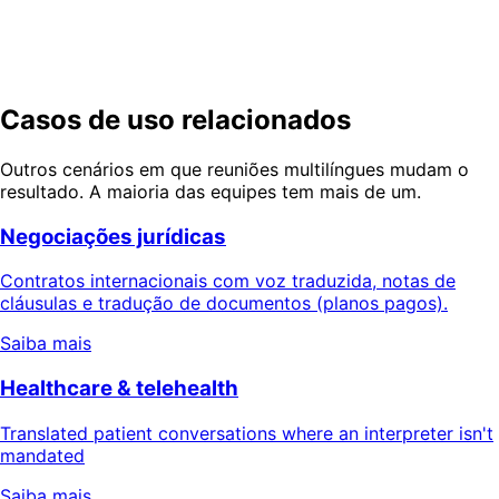
Fale conosco sobre um piloto — voz, chat, protocolo e
documentos traduzidos de ponta a ponta, com qualidade
que você pode verificar.
Solicite uma demonstração
Falar com produto
Casos de uso relacionados
Outros cenários em que reuniões multilíngues mudam o
resultado. A maioria das equipes tem mais de um.
Negociações jurídicas
Contratos internacionais com voz traduzida, notas de
cláusulas e tradução de documentos (planos pagos).
Saiba mais
Healthcare & telehealth
Translated patient conversations where an interpreter isn't
mandated
Saiba mais