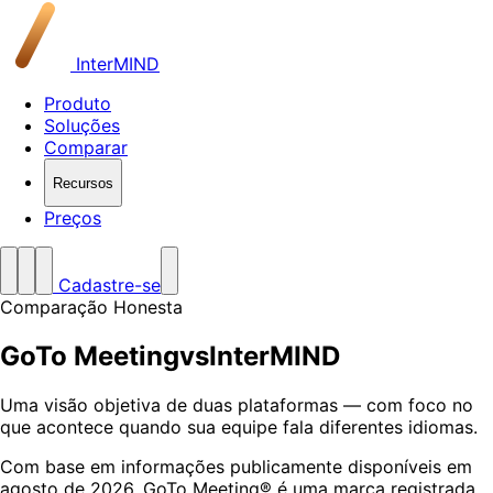
InterMIND
Produto
Soluções
Comparar
Recursos
Preços
Cadastre-se
Comparação Honesta
GoTo Meeting
vs
InterMIND
Uma visão objetiva de duas plataformas — com foco no
que acontece quando sua equipe fala diferentes idiomas.
Com base em informações publicamente disponíveis em
agosto de 2026. GoTo Meeting® é uma marca registrada