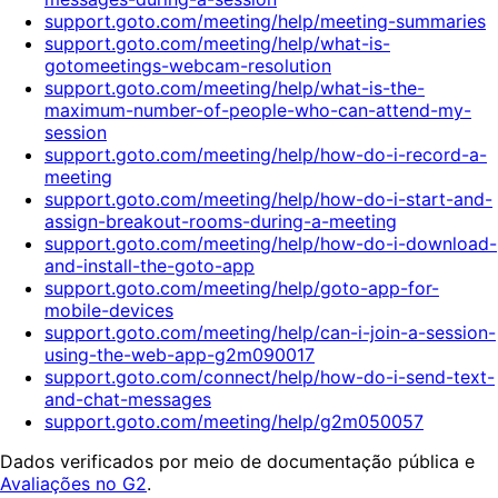
support.goto.com/meeting/help/meeting-summaries
support.goto.com/meeting/help/what-is-
gotomeetings-webcam-resolution
support.goto.com/meeting/help/what-is-the-
maximum-number-of-people-who-can-attend-my-
session
support.goto.com/meeting/help/how-do-i-record-a-
meeting
support.goto.com/meeting/help/how-do-i-start-and-
assign-breakout-rooms-during-a-meeting
support.goto.com/meeting/help/how-do-i-download-
and-install-the-goto-app
support.goto.com/meeting/help/goto-app-for-
mobile-devices
support.goto.com/meeting/help/can-i-join-a-session-
using-the-web-app-g2m090017
support.goto.com/connect/help/how-do-i-send-text-
and-chat-messages
support.goto.com/meeting/help/g2m050057
Dados verificados por meio de documentação pública e
Avaliações no G2
.